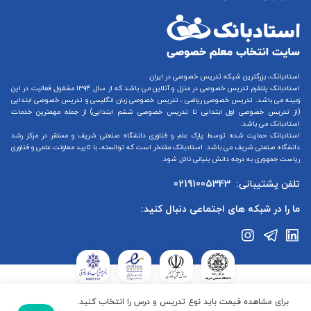
استادبانک، بزرگترین شبکه تدریس خصوصی در ایران
استادبانک پلتفرم
تدریس خصوصی در منزل و آنلاین
می باشد که از سال ۱۳۹۴ مشغول فعالیت در این
زمینه می باشد.
تدریس خصوصی ریاضی
،
تدریس خصوصی زبان انگلیسی
و
تدریس خصوصی ابتدایی
(از
تدریس خصوصی اول ابتدایی
تا
تدریس خصوصی ششم ابتدایی
) از جمله مهمترین خدمات
استادبانک می باشد.
استادبانک حمایت شده توسط پارک علم و فناوری دانشگاه صنعتی شریف و مستقر در مرکز رشد
دانشگاه صنعتی شریف می باشد. استادبانک مفتخر است که توانسته، با تایید معاونت علمی و فناوری
ریاست جمهوری به درجه دانش بنیانی نائل شود.
تلفن پشتیبانی:
02191005343
ما را در شبکه های اجتماعی دنبال کنید:
استادبانک در ستاد ساماندهی پایگاه‌های اینترنتی وزارت فرهنگ و ارشاد
برای مشاهده قیمت باید نوع تدریس و درس را انتخاب کنید.