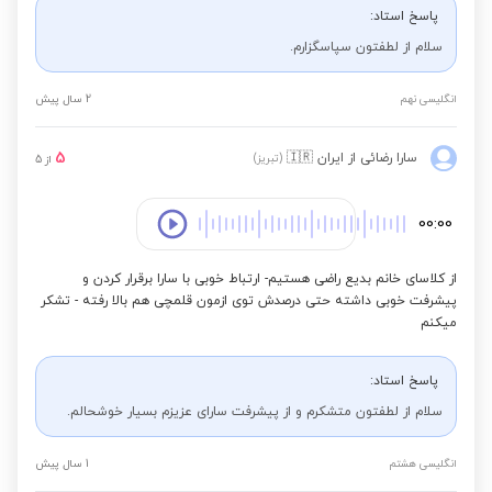
پاسخ استاد:
سلام از لطفتون سپاسگزارم.
انگلیسی نهم
2 سال پیش
5
سارا رضائی
از ایران
🇮🇷
(تبریز)
از
5
00:00
از کلاسای خانم بدیع راضی هستیم- ارتباط خوبی با سارا برقرار کردن و
پیشرفت خوبی داشته حتی درصدش توی ازمون قلمچی هم بالا رفته - تشکر
میکنم
پاسخ استاد:
سلام از لطفتون متشکرم و از پیشرفت سارای عزیزم بسیار خوشحالم.
انگلیسی هشتم
1 سال پیش