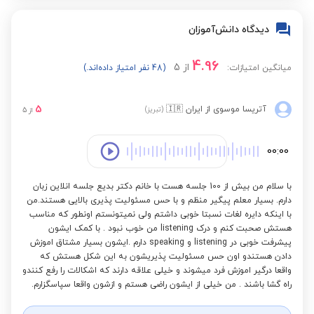
دیدگاه دانش‌آموزان
4.96
از
5
میانگین امتیازات:
(48 نفر امتیاز داده‌اند.)
5
آتریسا موسوی
از ایران
🇮🇷
(تبریز)
از
5
00:00
با سلام من بیش از 100 جلسه هست با خانم دکتر بدیع جلسه انلاین زبان
دارم. بسیار معلم پیگیر منظم و با حس مسئولیت پذیری بالایی هستند.من
با اینکه دایره لغات نسبتا خوبی داشتم ولی نمیتونستم اونطور که مناسب
هستش صحبت کنم و درک listening من خوب نبود . با کمک ایشون
پیشرفت خوبی در listening و speaking دارم .ایشون بسیار مشتاق اموزش
دادن هستندو اون حس مسئولیت پذیریشون به این شکل هستش که
واقعا درگیر اموزش فرد میشوند و خیلی علاقه دارند که اشکالات را رفع کنندو
راه گشا باشند . من خیلی از ایشون راضی هستم و ازشون واقعا سپاسگزارم.