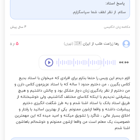
پاسخ استاد:
سلام. از نظر لطف شما سپاسگزارم.
مکالمه زبان انگلیسی
4 سال پیش
5
رها زراعت طلب
از ایران
🇮🇷
(تهران)
از
5
00:00
لازم دیدم این ویس را حتما بذارم برای افرادی که میخوان با استاد بدیع
کلاس بگیرن ، من دخترم حدود 1 ساله که با استاد عزیزمون کلاس دارن و
من دخترم از نظر یادگیری زبان دچار مشکل بود و چالش داشتیم و هیچ
پیشرفتی ندیدیم با اینکه کلاسای مختلف گذاشتیم، ولی خوشبختانه از
طریق استاد بانک با استاد اشنا شدم و به طرز شگفت انگیزی دخترم
پیشرفت داشته و واقعا ازشون ممنونم. یکی از بهترین اساتید با رفتار و
اخلاق بسیار عالی ، شاگرد را تشویق میکنه و امید میده که این مهمترین
خصوصیت یک معلم است من واقعا ازشون ممنونم و خوشحالم باهاشون
اشنا شدم