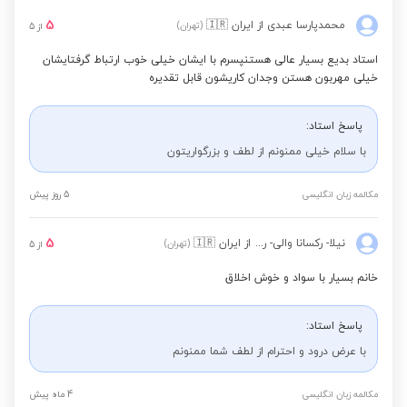
5
محمدپارسا عبدی
از ایران
🇮🇷
(تهران)
از
5
استاد بدیع بسیار عالی هستنپسرم با ایشان خیلی خوب ارتباط گرفتایشان
خیلی مهربون هستن وجدان کاریشون قابل تقدیره
پاسخ استاد:
با سلام خیلی ممنونم از لطف و بزرگواریتون️
مکالمه زبان انگلیسی
5 روز پیش
5
نیلا- رکسانا والی- رضوی
از ایران
🇮🇷
(تهران)
از
5
خانم بسیار با سواد و خوش اخلاق
پاسخ استاد:
با عرض درود و احترام از لطف شما ممنونم
مکالمه زبان انگلیسی
4 ماه پیش