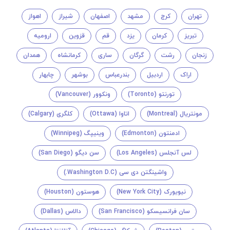
تهران
کرج
مشهد
اصفهان
شیراز
اهواز
تبریز
کرمان
یزد
قم
قزوین
ارومیه
زنجان
رشت
گرگان
ساری
کرمانشاه
همدان
اراک
اردبیل
بندرعباس
بوشهر
چابهار
تورنتو (Toronto)
ونکوور (Vancouver)
مونتريال (Montreal)
اتاوا (Ottawa)
کلگری (Calgary)
ادمنتون (Edmonton)
وینیپگ (Winnipeg)
لس آنجلس (Los Angeles)
سن دیگو (San Diego)
واشینگتن دی سی (Washington D.C.)
نیویورک (New York City)
هوستون (Houston)
سان فرانسیسکو (San Francisco)
دالاس (Dallas)