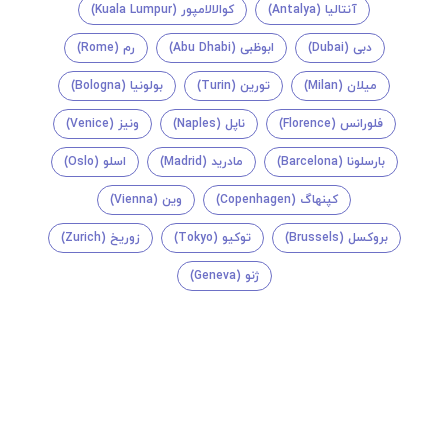
آنتالیا (Antalya)
کوالالامپور (Kuala Lumpur)
دبی (Dubai)
ابوظبی (Abu Dhabi)
رم (Rome)
میلان (Milan)
تورین (Turin)
بولونیا (Bologna)
فلورانس (Florence)
ناپل (Naples)
ونیز (Venice)
بارسلونا (Barcelona)
مادرید (Madrid)
اسلو (Oslo)
کپنهاگ (Copenhagen)
وین (Vienna)
بروکسل (Brussels)
توکیو (Tokyo)
زوریخ (Zurich)
ژنو (Geneva)