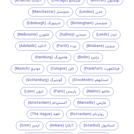
بوستون (Boston)
شیکاگو (Chicago)
آتلانتا (Atlanta)
لندن (London)
منچستر (Manchester)
منچستر (Birmingham)
ادینبورگ (Edinburgh)
لیدز (Leeds)
سیدنی (Sydney)
ملبورن (Melbourne)
بریزبن (Brisbane)
پرت (Perth)
آدلاید (Adelaide)
برلین (Berlin)
هامبورگ (Hamburg)
فرانکفورت (Frankfurt)
کلن (Cologne)
مونیخ (Munich)
استکهلم (Stockholm)
گوتنبرگ (Gothenburg)
مالمو (Malmo)
پاریس (Paris)
لیون (Lyon)
مارسی (Marseille)
آمستردام (Amsterdam)
روتردام (Rotterdam)
لاهه (The Hague)
استانبول (Istanbul)
آنکارا (Ankara)
ازمیر (Izmir)