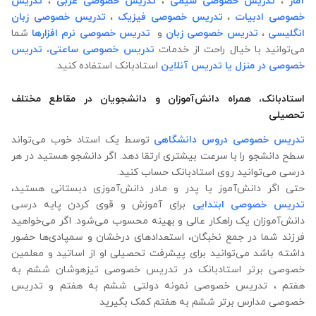
آمار
،
تدریس خصوصی شیمی
،
تدریس خصوصی عربی
،
تدریس
خصوصی ادبیات
،
تدریس خصوصی فیزیک
،
تدریس خصوصی زبان
انگلیسی
،
تدریس خصوصی زبان
و
تدریس خصوصی نرم افزارها
شما
می‌توانید با خیال راحت از خدمات
تدریس خصوصی ساعتی،
تدریس
خصوصی در منزل
یا تدریس آنلاین
استادبانک استفاده کنید.
استادبانک، همراه دانش‌آموزان و دانشجویان در مقاطع مختلف
تحصیلی
تدریس خصوصی دروس دانشگاهی
توسط یک استاد خوب می‌تواند
سطح دانشجو را با سرعت بیشتری ارتقا دهد. اگر دانشجو هستید در هر
درسی می‌توانید روی استادبانک حساب کنید.
حتی اگر دانش‌آموز یا پدر و مادر دانش‌آموزی دبستانی هستید،
تدریس خصوصی ابتدایی
برای آموزش و قوی کردن پایه درسی
دانش‌آموزان یک راهکار عالی و بهینه محسوب می‌شود. اگر می‌خواهید
فرزند شما در جمع نخبگان، استعدادهای درخشان و سمپادی‌ها حضور
داشته باشد می‌توانید برای پیشرفت تحصیلی او از اساتید و معلمین
خصوصی برتر استادبانک در تدریس خصوصی تیزهوشان ششم به
هفتم ، تدریس خصوصی نمونه دولتی ششم به هفتم و تدریس
خصوصی مدارس برتر ششم به هفتم کمک بگیرید