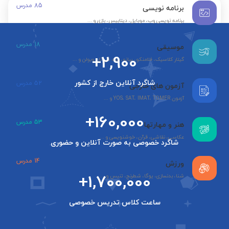
85
مدرس
برنامه نویسی
برنامه نویسی وب، موبایل، دیتابیس، بازی و ...
18
مدرس
موسیقی
+2,900
گیتار کلاسیک، فلامنکو، پیانو، سه تار، تار، ویولن و ...
شاگرد آنلاین خارج از کشور
52
مدرس
آزمون های خارجی
آزمون YOS، SAT، IMAT، TOMER و ...
+160,000
53
مدرس
هنر و مهارتها
عکاسی، نقاشی، قرآن، خوشنویسی و ...
شاگرد خصوصی به صورت آنلاین و حضوری
14
مدرس
ورزش
+1,700,000
شنا، بدنسازی، یوگا، شطرنج، تنیس و ...
ساعت کلاس تدریس خصوصی