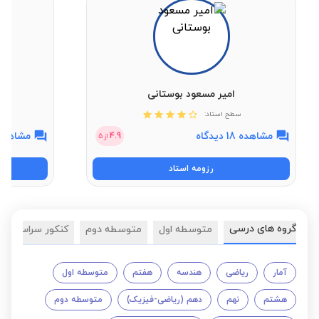
امیر مسعود بوستانی
سطح استاد:
مشاهده 18 دیدگاه
مشاهده 2 دیدگ
4.9
از
5
رزومه استاد
گروه های درسی
متوسطه اول
متوسطه دوم
کنکور سراسری
آمار
ریاضی
هندسه
هفتم
متوسطه اول
هشتم
نهم
دهم (ریاضی-فیزیک)
متوسطه دوم