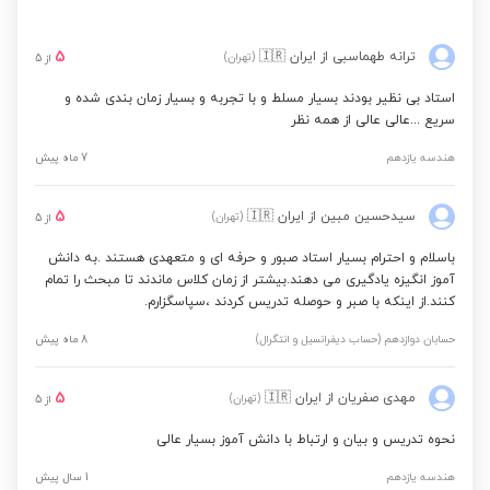
5
ترانه طهماسبی
از ایران
🇮🇷
(تهران)
از
5
استاد بی نظیر بودند بسیار مسلط و با تجربه و بسیار زمان بندی شده و
سریع ...عالی عالی از همه نظر
هندسه یازدهم
7 ماه پیش
5
سیدحسین مبین
از ایران
🇮🇷
(تهران)
از
5
باسلام و احترام بسیار استاد صبور و حرفه ای و متعهدی هستند .به دانش
آموز انگیزه یادگیری می دهند.بیشتر از زمان کلاس ماندند تا مبحث را تمام
کنند.از اینکه با صبر و حوصله تدریس کردند ،سپاسگزارم.
حسابان دوازدهم (حساب دیفرانسیل و انتگرال)
8 ماه پیش
5
مهدی صفریان
از ایران
🇮🇷
(تهران)
از
5
نحوه تدریس و بیان و ارتباط با دانش آموز بسیار عالی
هندسه یازدهم
1 سال پیش