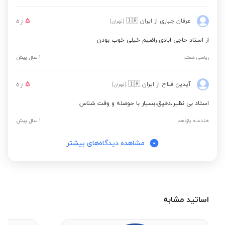
5
عرفان جباری
از ایران
🇮🇷
(تهران)
از
5
از استاد حاجی ابادی راضیم خیلی خوب بودن
ریاضی هفتم
1 سال پیش
5
آیدین فلاح
از ایران
🇮🇷
(تهران)
از
5
استاد بی نظیر،دقیق،بسیار با حوصله و وقت شناس
هندسه یازدهم
1 سال پیش
مشاهده دیدگاه‌های بیشتر
اساتید مشابه