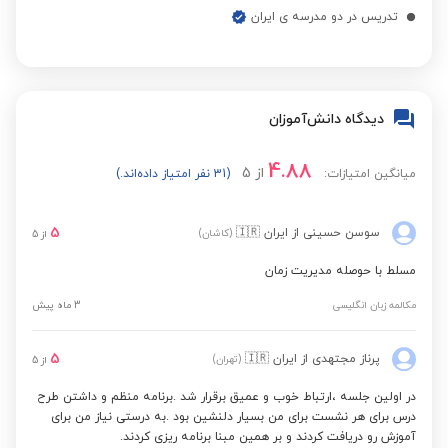
تدریس در دو مدرسه ی ایران
دیدگاه دانش‌آموزان
4.88
از
5
میانگین امتیازات:
(31 نفر امتیاز داده‌اند.)
5
سوسن حسینی
از ایران
🇮🇷
(کاشان)
از
5
مسلط با حوصله مدیریت زمان
مکالمه زبان انگلیسی
3 ماه پیش
5
پرناز مجتهدی
از ایران
🇮🇷
(تهران)
از
5
در اولین جلسه ،ارتباط خوب و عمیق برقرار شد .برنامه منظم و داشتن طرح
درس برای هر نشست برای من بسیار دلنشین بود .به درستی نیاز من برای
آموزش رو دریافت کردند و بر همین مبنا برنامه ریزی کردند.