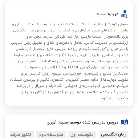
درباره استاد
معرفی کوتاه: از سال 2007 تاکنون افتخار تدریس در سطوح مختلف سنی و
علمی را داشته‌ام. مسیر حرفه‌ای‌ام با کمک به استاد در درس زبان انگلیسی
برای دانشجویان ادبیات فارسی آغاز شد. طی این سال‌ها تجربه‌های
ارزشمندی در مدیریت کلاس، تعامل با ذهن‌های خلاق و تطبیق روش تدریس
با نیاز هر زبان‌آموز کسب کرده‌ام. رزومه تدریس: فارغ‌التحصیل کارشناسی
ارشد زبان‌شناسی تطبیقی-تاریخی (رتبه 16) از دانشگاه تبریز هستم. سابقه
تدریس در موسسات، مدارس خصوصی، پلتفرم استادبانک و همچنین در
کشور عمان را دارم. دارای گواهی TESOL و IELTS هستم و همواره از
جدیدترین منابع و شیوه‌های آموزشی بهره می‌برم. روش تدریس: برای
تقویت مهارت‌ها از منابع معتبر کمبریج، آکسفورد، کالینز و پیرسون استفاده
می‌کنم. همچنین اپلیکیشن‌های آموزشی، نقد فیلم و سریال را در برنامه
تدریس قرار داده‌ام. علاوه بر همه اینها در آموزش به کودکان تجربه ی
چندین ساله دارم.
دروس تدریس شده توسط جمیله اکبری
زبان انگلیسی
متوسطه اول
متوسطه دوم
کنکور سراسری