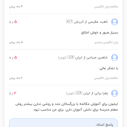
مکالمه زبان انگلیسی
4 ماه پیش
5
ناهید عظیمی
از اتریش
🇦🇹
از
5
بسیار صبور و خوش اخلاق
زبان انگلیسی مبتدی
5 ماه پیش
5
شاهین صیامی
از ایران
🇮🇷
(تهران)
از
5
با تشکر عالی
مکالمه زبان انگلیسی
9 ماه پیش
2
زهرا براتی
از ایران
🇮🇷
(تهران)
از
5
ایشون برای آموزش مکالمه با بزرگسالان متد و روشی ندارن بیشتر روش
معلم مدرسه برای دانش آموزان دارن .برای من مناسب نبود
پاسخ استاد: