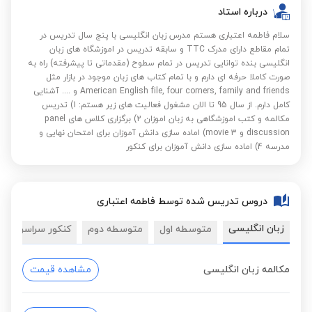
درباره استاد
سلام فاطمه اعتباری هستم مدرس زبان انگلیسی با پنج سال تدریس در
تمام مقاطع دارای مدرک TTC و سابقه تدریس در اموزشگاه های زبان
انگلیسی بنده توانایی تدریس در تمام سطوح (مقدماتی تا پیشرفته) راه به
صورت کاملا حرفه ای دارم و با تمام کتاب های زبان موجود در بازار مثل
American English file, four corners, family and friends و .... آشنایی
کامل دارم. از سال 95 تا الان مشغول فعالیت های زیر هستم: 1) تدریس
مکالمه و کتب اموزشگاهی به زبان اموزان 2) برگزاری کلاس های panel
discussion و movie 3) اماده سازی دانش آموزان برای امتحان نهایی و
مدرسه 4) اماده سازی دانش آموزان برای کنکور
دروس تدریس شده توسط فاطمه اعتباری
زبان انگلیسی
متوسطه اول
متوسطه دوم
کنکور سراسری
مکالمه زبان انگلیسی
مشاهده قیمت