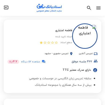
فاطمه اعتباری
استاد تایید شده
سطح استاد:
تدریس آنلاین
تدریس حضوری
-
مشهد
467
جلسه موفق
4.7
مشاهده 57 دیدگاه
از
5
دارای مدرک معتبر TTC
سابقه تدریس زبان انگلیسی در موسسات و خصوصی
بیش از سه سال همکاری با مجموعه استادبانک