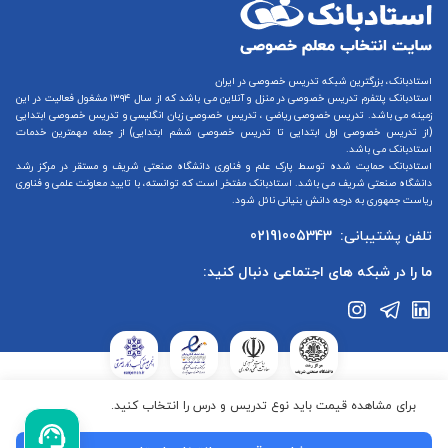
استادبانک، بزرگترین شبکه تدریس خصوصی در ایران
استادبانک پلتفرم
تدریس خصوصی در منزل و آنلاین
می باشد که از سال ۱۳۹۴ مشغول فعالیت در این
زمینه می باشد.
تدریس خصوصی ریاضی
،
تدریس خصوصی زبان انگلیسی
و
تدریس خصوصی ابتدایی
(از
تدریس خصوصی اول ابتدایی
تا
تدریس خصوصی ششم ابتدایی
) از جمله مهمترین خدمات
استادبانک می باشد.
استادبانک حمایت شده توسط پارک علم و فناوری دانشگاه صنعتی شریف و مستقر در مرکز رشد
دانشگاه صنعتی شریف می باشد. استادبانک مفتخر است که توانسته، با تایید معاونت علمی و فناوری
ریاست جمهوری به درجه دانش بنیانی نائل شود.
تلفن پشتیبانی:
02191005343
ما را در شبکه های اجتماعی دنبال کنید:
استادبانک در ستاد ساماندهی پایگاه‌های اینترنتی وزارت فرهنگ و ارشاد
برای مشاهده قیمت باید نوع تدریس و درس را انتخاب کنید.
جمهوری اسلامی ایران ثبت شده است.استادبانک تابع قوانین جمهوری
اسلامی ایران می‌باشد.کلیه حقوق این سایت متعلق به گروه استادبانک