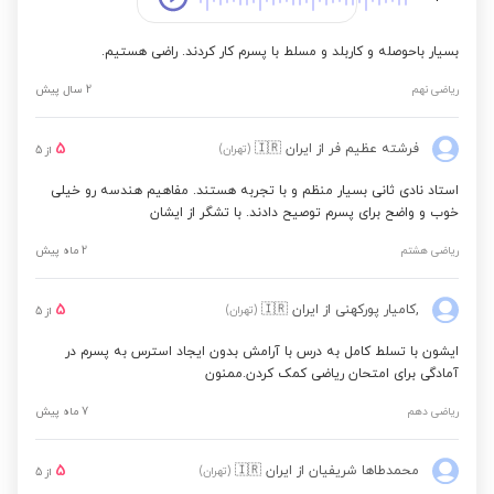
بسیار باحوصله و کاربلد و مسلط با پسرم کار کردند. راضی هستیم.
ریاضی نهم
2 سال پیش
5
فرشته عظیم فر
از ایران
🇮🇷
(تهران)
از
5
استاد نادی ثانی بسیار منظم و با تجربه هستند. مفاهیم هندسه رو خیلی
خوب و واضح برای پسرم توصیح دادند. با تشگر از ایشان
ریاضی هشتم
2 ماه پیش
5
,کامیار پورکهنی
از ایران
🇮🇷
(تهران)
از
5
ایشون با تسلط کامل به درس با آرامش بدون ایجاد استرس به پسرم در
آمادگی برای امتحان ریاضی کمک کردن.ممنون
ریاضی دهم
7 ماه پیش
5
محمدطاها شریفیان
از ایران
🇮🇷
(تهران)
از
5