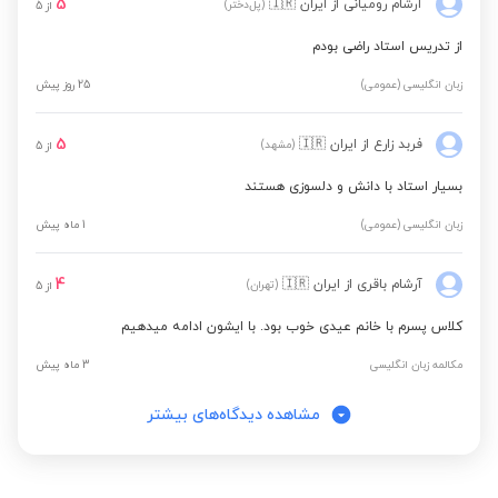
5
آرشام رومیانی
از ایران
🇮🇷
(پل‌دختر)
از
5
از تدریس استاد راضی بودم
زبان انگلیسی (عمومی)
25 روز پیش
5
فربد زارع
از ایران
🇮🇷
(مشهد)
از
5
بسیار استاد با دانش و دلسوزی هستند
زبان انگلیسی (عمومی)
1 ماه پیش
4
آرشام باقری
از ایران
🇮🇷
(تهران)
از
5
کلاس پسرم با خانم عیدی خوب بود. با ایشون ادامه میدهیم
مکالمه زبان انگلیسی
3 ماه پیش
مشاهده دیدگاه‌های بیشتر