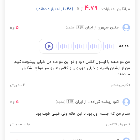
4.79
از
5
میانگین امتیازات:
(48 نفر امتیاز داده‌اند.)
5
طنین سپهری
از ایران
🇮🇷
(مشهد)
از
5
00:00
من دو ماهه با ایشون کلاس دارم و تو این دو ماه من خیلی پیشرفت کردم .
من از ایشون راضیم و خیلی مهربونن و کلاس ها رو سر موقع تشکیل
میدهند.
انگلیسی هفتم
2 ماه پیش
5
اکرم ریخته گرزاده ریخته گرزاده
از ایران
🇮🇷
(مشهد)
از
5
سلام من که جلسه اول بود با این خانم ولی خیلی خوب بود
گرامر زبان انگلیسی
18 ساعت پیش