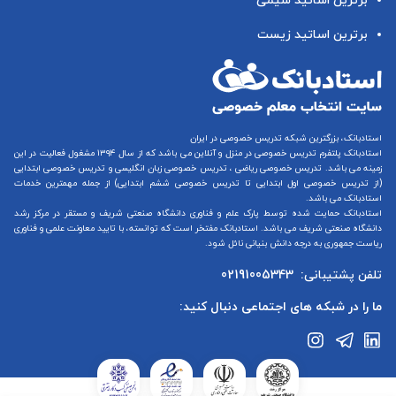
برترین اساتید شیمی
برترین اساتید زیست
استادبانک، بزرگترین شبکه تدریس خصوصی در ایران
استادبانک پلتفرم
تدریس خصوصی در منزل و آنلاین
می باشد که از سال ۱۳۹۴ مشغول فعالیت در این
زمینه می باشد.
تدریس خصوصی ریاضی
،
تدریس خصوصی زبان انگلیسی
و
تدریس خصوصی ابتدایی
(از
تدریس خصوصی اول ابتدایی
تا
تدریس خصوصی ششم ابتدایی
) از جمله مهمترین خدمات
استادبانک می باشد.
استادبانک حمایت شده توسط پارک علم و فناوری دانشگاه صنعتی شریف و مستقر در مرکز رشد
دانشگاه صنعتی شریف می باشد. استادبانک مفتخر است که توانسته، با تایید معاونت علمی و فناوری
ریاست جمهوری به درجه دانش بنیانی نائل شود.
تلفن پشتیبانی:
02191005343
ما را در شبکه های اجتماعی دنبال کنید: