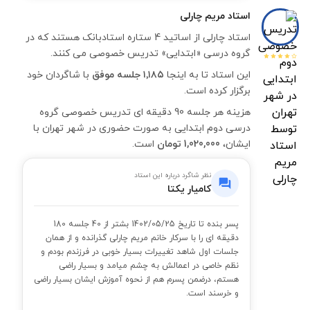
استاد
مریم چارلی
استاد چارلی از اساتید 4 ستاره استادبانک هستند که در
گروه درسی «ابتدایی» تدریس خصوصی می کنند.
این استاد تا به اینجا
۱٬۱۸۵ جلسه موفق
با شاگردان خود
برگزار کرده است.
هزینه هر جلسه 90 دقیقه ای تدریس خصوصی گروه
درسی دوم ابتدایی به صورت حضوری در شهر تهران با
ایشان،
1,020,000 تومان
است.
نظر شاگرد درباره این استاد
کامیار یکتا
پسر بنده تا تاریخ 1402/05/25 بشتر از 40 جلسه 180
دقیقه ای را با سرکار خانم مریم چارلی گذرانده و از همان
جلسات اول شاهد تغییرات بسیار خوبی در فرزندم بودم و
نظم خاصی در اعمالش به چشم میامد و بسیار راضی
هستم، درضمن پسرم هم از نحوه آموزش ایشان بسیار راضی
و خرسند است.