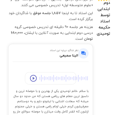
«علوم متوسطه اول» تدریس خصوصی می کنند.
این استاد تا به اینجا
۱٬۸۵۷ جلسه موفق
با شاگردان خود
برگزار کرده است.
هزینه هر جلسه 90 دقیقه ای تدریس خصوصی گروه
درسی دوم ابتدایی به صورت آنلاین با ایشان،
680,000
تومان
است.
نظر شاگرد درباره این استاد
الینا سمیعی
00:00
با سلام .خانم توحیدی یکی از بهترین و با حوصله ترین و
دلسوز ترین معلم های ریاضی هستن که من حدود دو سال
میشه که سعادت اشنایی با ایشونو دارم و به دوستامم
معرفیشون کردم خیلی اونام راضی هستن و خیلی ممنونم
ازشون که انقدر کامل وقت میذارن با حوصله سوالای مار رو