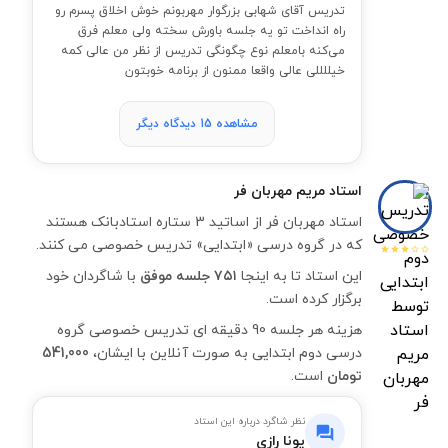
تدریس آقای شهابی بزرگوار مهربونم خوش اخلاق پسرم رو
راه انداخت تو یه جلسه باورش سخته ولی معلم فرق
می‌کنه بامعلم نوع چگونگی تدریس از نظر من عالی کمه
خیللللی عالی واقعا ممنون از برنامه خوبتون
مشاهده 15 دیدگاه دیگر
استاد
مریم مهربان فر
استاد مهربان فر از اساتید 3 ستاره استادبانک هستند
که در گروه درسی «ابتدایی» تدریس خصوصی می کنند.
این استاد تا به اینجا
۷۵۱ جلسه موفق
با شاگردان خود
برگزار کرده است.
هزینه هر جلسه 90 دقیقه ای تدریس خصوصی گروه
درسی دوم ابتدایی به صورت آنلاین با ایشان،
541,000
تومان
است.
نظر شاگرد درباره این استاد
یونا رازی