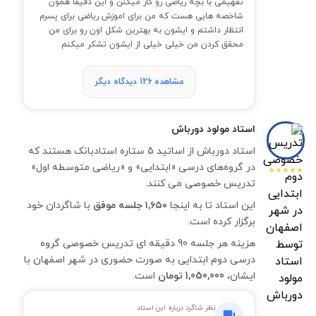
تفهیمی با بچه ریاضی رو کار میکنن و این دقیقا همون
شاخصه هایی هست که من برای اموزش ریاضی برای پسرم
انتظار داشتم و ایشون به بهترین شکل اون رو برای من
محقق کردن من خیلی خیلی از ایشون تشکر میکنم
مشاهده 126 دیدگاه دیگر
استاد
مولود دورباش
استاد دورباش از اساتید 5 ستاره استادبانک هستند که
در گروه‌های درسی «ابتدایی» و «ریاضی متوسطه اول»
تدریس خصوصی می کنند.
این استاد تا به اینجا
۱٬۶۵۰ جلسه موفق
با شاگردان خود
برگزار کرده است.
هزینه هر جلسه 90 دقیقه ای تدریس خصوصی گروه
درسی دوم ابتدایی به صورت حضوری در شهر اصفهان با
ایشان،
1,050,000 تومان
است.
نظر شاگرد درباره این استاد