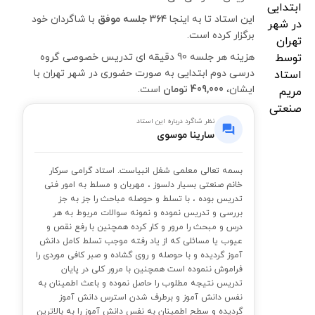
این استاد تا به اینجا
۳۶۴ جلسه موفق
با شاگردان خود
برگزار کرده است.
هزینه هر جلسه 90 دقیقه ای تدریس خصوصی گروه
درسی دوم ابتدایی به صورت حضوری در شهر تهران با
ایشان،
409,000 تومان
است.
نظر شاگرد درباره این استاد
سارینا موسوی
بسمه تعالی معلمی شغل انبیاست. استاد گرامی سرکار
خانم صنعتی بسیار دلسوز ، مهربان و مسلط به امور فنی
تدریس بوده ، با تسلط و حوصله مباحث را جز به جز
بررسی و تدریس نموده و نمونه سوالات مربوط به هر
درس و مبحث را مرور و کار کرده همچنین با رفع نقص و
عیوب یا مسائلی که از یاد رفته موجب تسلط کامل دانش
آموز گردیده و با حوصله و روی گشاده و صبر کافی موردی را
فراموش ننموده است همچنین با مرور کلی در پایان
تدریس نتیجه مطلوب را حاصل نموده و باعث اطمینان به
نفس دانش آموز و برطرف شدن استرس دانش آموز
گردیده و سطح اطمینان به نفس دانش آموز را به بالاترین