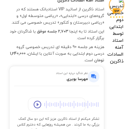
استاد
آمنه السادات ذاکرین
استاد ذاکرین از اساتید VIP استادبانک هستند که در
گروه‌های درسی «ابتدایی»، «ریاضی متوسطه اول» و
«ریاضی دبیرستان و کنکور» تدریس خصوصی می کنند.
این استاد تا به اینجا
۲٬۷۰۳ جلسه موفق
با شاگردان خود
برگزار کرده است.
هزینه هر جلسه 90 دقیقه ای تدریس خصوصی گروه
درسی دوم ابتدایی به صورت آنلاین با ایشان،
1,240,000
تومان
است.
نظر شاگرد درباره این استاد
مهرسا بویری
00:00
تشکر میکنم از استاد ذاکرین عزیز که این دو سال کمک
بزرگی به ما کردند . من همیشه روزهایی که دخترم کلاس