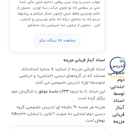
جواب میدن و روند درس ریاضی دخترم خیلی عالی شده
حتی در سطحی که تو ازمون مرآت رتبه اوردن.. ممنون از
خانم توحیدی واقعا خیلی ازشون تشکر میکنم و پیشنهاد
میدم که به مامانای دیگه که خانم توحیدی رو انتخاب
کنن ...ممنون از ایشون خدا خیرشون بده متشکرم
مشاهده 78 دیدگاه دیگر
استاد
آیناز قربانی مزرعه
استاد قربانی مزرعه از اساتید 5 ستاره استادبانک
هستند که در گروه‌های درسی «ابتدایی» و «ریاضی
متوسطه اول» تدریس خصوصی می کنند.
این استاد تا به اینجا
۱٬۲۳۴ جلسه موفق
با شاگردان خود
برگزار کرده است.
هزینه هر جلسه 90 دقیقه ای تدریس خصوصی گروه
درسی دوم ابتدایی به صورت آنلاین با ایشان،
850,000
تومان
است.