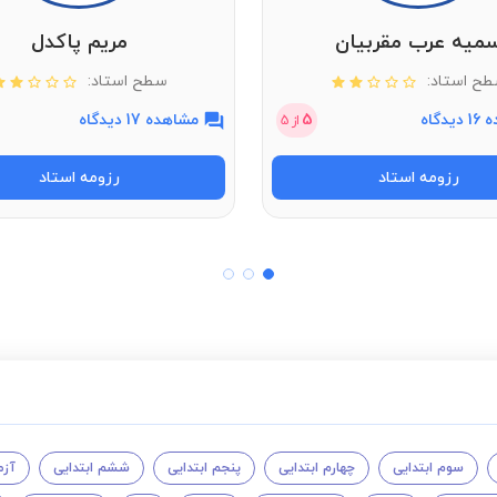
میه عرب مقربیان
مریم پاکدل
ح استاد:
سطح استاد:
دگاه
5
مشاهده 17 دیدگاه
از
5
رزومه استاد
رزومه استاد
سوم ابتدایی
چهارم ابتدایی
پنجم ابتدایی
ششم ابتدایی
آزم