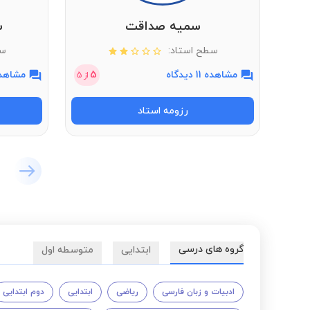
سمیه صداقت
س
سطح استاد:
سط
مشاهده 11 دیدگاه
5
مشاهده 16 دی
از
5
رزومه استاد
گروه های درسی
ابتدایی
متوسطه اول
ادبیات و زبان فارسی
ریاضی
ابتدایی
دوم ابتدایی