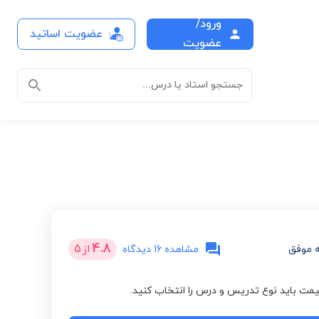
ورود/
عضویت اساتید
عضویت
جستجو استاد یا درس...
4.8
از
5
 موفق
مشاهده 16 دیدگاه
مت باید نوع تدریس و درس را انتخاب کنید.