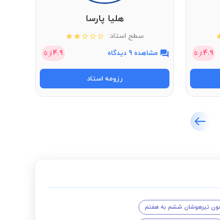
هلیا پارسا
سطح استاد:
4.9
مشاهده 9 دیدگاه
4.9
مشاهد
از
5
از
5
رزومه استاد
ون تیزهوشان ششم به هفتم