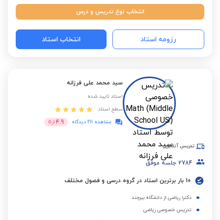
انتخاب نوع تدریس و درس
رزومه استاد
انتخاب استاد
سید محمد علی فرزانه
استاد تایید شده
سطح استاد:
4.9
مشاهده 211 دیدگاه
از
5
تدریس آنلاین
2784
جلسه موفق
10 بار برترین استاد در گروه درسی و فصول مختلف
دکترا ریاضی از دانشگاه بیرجند
تدریس خصوصی ریاضی