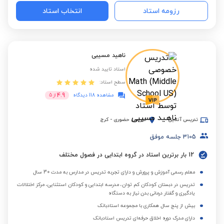
رزومه استاد
انتخاب استاد
ناهید مسیبی
استاد تایید شده
سطح استاد:
4.9
مشاهده 118 دیدگاه
از
5
تدریس آنلاین
تدریس حضوری
-
کرج
3105
جلسه موفق
12 بار برترین استاد در گروه ابتدایی در فصول مختلف
معلم رسمی آموزش و پرورش و دارای تجربه تدریس در مدارس به مدت 30 سال
تدریس در دبستان کودکان کم توان، مدرسه ابتدایی و کودکان استثنایی، مرکز اختلالات
یادگیری و گفتار درمانی بدن نیاز به دستگاه
بیش از پنج سال همکاری با مجموعه استادبانک
دارای مدرک دوره اخلاق حرفه‌ای تدریس استادبانک