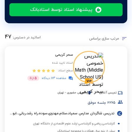
پیشنهاد استاد توسط استادبانک
47
اساتید در دسترس:
مرتب سازی براساس
سحر کریمی
استاد تایید شده
سطح استاد:
5
مشاهده 164 دیدگاه
از
5
تدریس آنلاین
تدریس حضوری
-
تهران
2265
جلسه موفق
تدریس شاگردان مدارس سمپاد،سلام،مهدوی،سوده،راه رشد،ربانی ،ابوعلی سینا،البرز و مدارس بین المللی.
کارشناسی ریاضی و کارشناسی ارشد علوم اقتصادی از دانشگاه تهران
بیش از پنج سال همکاری با مجموعه استادبانک