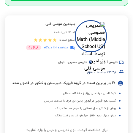
بنیامین موسی قلی
استاد تایید شده
سطح استاد:
4.8
مشاهده 261 دیدگاه
از
5
تدریس آنلاین
تدریس حضوری
-
تهران
3338
جلسه موفق
17 بار برترین استاد در گروه فیزیک دبیرستان و کنکور در فصول مختلف
کارشناسی مهندسی برق از دانشگاه سمنان
کسب نمره قبولی در آزمون پایان ترم ظرف 8 ساعت تدریس
بیش از شش سال همکاری با مجموعه استادبانک
دارای مدرک دوره اخلاق حرفه‌ای تدریس استادبانک
برای مشاهده قیمت، نوع تدریس و درس را وارد نمایید: