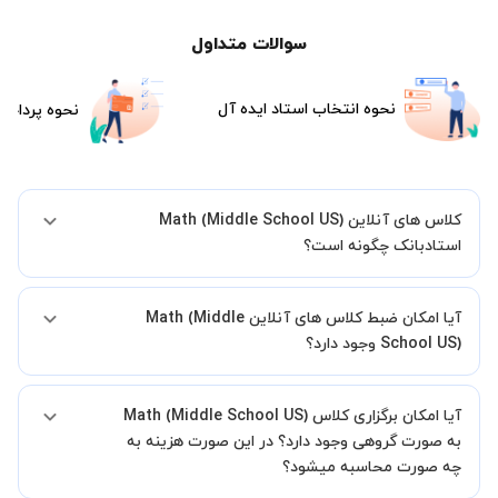
سوالات متداول
نحوه انتخاب استاد ایده آل
نحوه پرداخت
کلاس های آنلاین Math (Middle School US)
استادبانک چگونه است؟
اگر تاکنون تجربه برگزاری کلاس آنلاین نداشته اید این اطمینان خاطر را به
آیا امکان ضبط کلاس های آنلاین Math (Middle
شما میدهیم که استاد شما پیش از جلسه تمامی موارد لازم برای برگزاری
یک کلاس آنلاین با کیفیت و مفید را به شما توضیح خواهند داد.
School US) وجود دارد؟
بله، فقط این موضوع را بایستی قبل از برگزاری کلاس با استاد هماهنگ
آیا امکان برگزاری کلاس Math (Middle School US)
کنید.
به صورت گروهی وجود دارد؟ در این صورت هزینه به
چه صورت محاسبه میشود؟