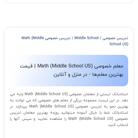
در صورتی که تمایل داشته باشید بیشتر از 3 جلسه کلاس داشته باشید
میتوانید با خرید بسته قبل از برگزاری جلسات از تخفیفات مجموعه
استفاده کنید که این تخفیف به اینصورت است:
از 4 تا 7 جلسه: 3% تخفیف
از 8 تا 11 جلسه: 5% تخفیف
تدریس خصوصی
/
Middle School
/
تدریس خصوصی Math (Middle
از 12 تا 15 جلسه: 7% تخفیف
School US)
از 16 تا 100 جلسه: 9% تخفیف
معلم خصوصی Math (Middle School US) | قیمت
بهترین معلم‌ها - در منزل و آنلاین
استادبانک لیستی از معلمان خصوصی Math (Middle School US) ارایه می
دهد. در این لیست مجموعه بزرگی از معلم های خصوصی که می توانند به
بهترین نحو به تدریس خصوصی Math (Middle School US) بپردازند. در
استادبانک شما با خیال آسوده میتوانید روزمه بهترین معلمان تدریس
خصوصی Math (Middle School US) را مشاهده نمایید و سپس آنها را
انتخاب کنید.