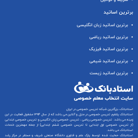
برترین اساتید
برترین اساتید زبان انگلیسی
برترین اساتید ریاضی
برترین اساتید فیزیک
برترین اساتید شیمی
برترین اساتید زیست
استادبانک، بزرگترین شبکه تدریس خصوصی در ایران
استادبانک پلتفرم
تدریس خصوصی در منزل و آنلاین
می باشد که از سال ۱۳۹۴ مشغول فعالیت در این
زمینه می باشد.
تدریس خصوصی ریاضی
،
تدریس خصوصی زبان انگلیسی
و
تدریس خصوصی ابتدایی
(از
تدریس خصوصی اول ابتدایی
تا
تدریس خصوصی ششم ابتدایی
) از جمله مهمترین خدمات
استادبانک می باشد.
استادبانک حمایت شده توسط پارک علم و فناوری دانشگاه صنعتی شریف و مستقر در مرکز رشد