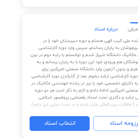
بالا. امیدوارم افتخار این رو‌داشته باشم تا کسب موفقیت
 تحصیلی و علمی در کنارتون باشم.‌ کافیه که مصمم باشید
وفقیت متعلق به شماست.‌ پیروز باشید.‌
عرفی
درباره استاد
بنده علی کیب الهی هستم و دوره دبیرستان خود را در
زهوشان به پایان رساندم، سپس وارد دوره کارشناسی
کانیک دانشگاه شیراز شدم و توانستم با رتبه دوم در بین
ختگان هم ورودی خود این دوره را به پایان برسانم و به
یم و بدون آزمون وارد دانشگاه صنعتی امیرکبیر برای
دوره کارشناسی ارشد بشوم. بعد از گذراندن دوره کارشناسی
ره دکترای تخصصی خود را نیز در رشته مهندسی مکانیک در
نعتی امیرکبیر ادامه دادم و لازم به ذکر است هر دو دوره
 ارشد و دکتری تحت استاد راهنمایی پروفسور اسلامی
( مقالات بین المللی چاپ شده و در دست چاپی نیز دارم.)
دکترای خود کتابی در زمینه مهندسی سیستم ها تالیف
داشتم و همچنین از سال 1398 تا 1400 در دانشگاه شهید رجایی به
رزومه استاد
انتخاب استاد
تاد مدعو مشغول به تدریس بودم.( همچنین تدریس
فیزیک دبیرستان و دانشگاه را به مدت چندین سال است