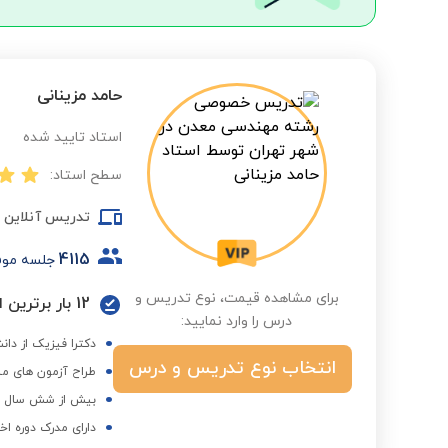
حامد مزینانی
استاد تایید شده
سطح استاد:
تدریس آنلاین
4115
جلسه مو
برای مشاهده قیمت، نوع تدریس و
12 بار برترین استاد در گروه دانشگاه و کنکور ارشد در فصول مختلف
درس را وارد نمایید:
دکترا فیزیک از دا
انتخاب نوع تدریس و درس
طراح آزمون های من
بیش از شش سال هم
دارای مدرک دوره اخ