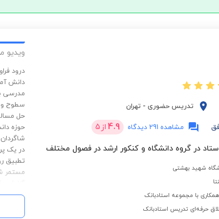
ویدیو م
درود‌ فرا
دانش آمو
مدرسی با
سطوح و ت
تدریس حضوری
-
تهران
حل مساله
4.9
از
5
فق
مشاهده 291 دیدگاه
حوزه دان
شاگردان 
در یک‌ پ
تطبیق رو
نشگاه شهید بهشتی
مستمر شا
تا
گزارش دق
سازی مسی
کاری با مجموعه استادبانک
در خارج 
لاق حرفه‌ای تدریس استادبانک
تشریحی و