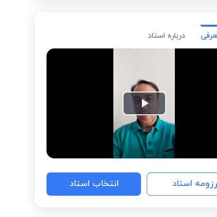
که به طور پیوسته انجام میدهم، از سال دوم دوره کارشناسی، 1389،
روز)در تدریس سعی کرده ام که خود را با توجه به سطح
 خصوصیات شخصیتی شاگردانم تطبیق دهم.
عرفی
درباره استاد
Play
Video
رزومه استاد
انتخاب استاد