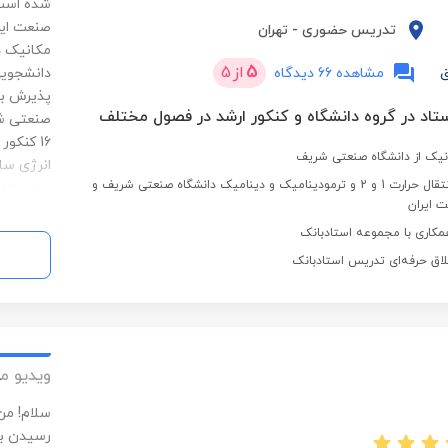
تدریس حضوری
-
تهران
5
از
5
ق
مشاهده 66 دیدگاه
پذیرش بد
16 کنک
نیک از دانشگاه صنعتی شریف
تدریس یار دروس انتقال حرارت 1 و 2 و ترمودینامیک و دینامیک دانشگاه صنعتی شریف و
در زمینه 
ت ایران
مکاری با مجموعه استادبانک
لاق حرفه‌ای تدریس استادبانک
ویدیو م
رسیدن به