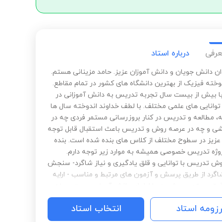
عرفی
درباره استاد
وان دانش جویان و دانش آموزان عزیز. حامد مزینانی هستم.
خته فیزیک‌ از بهترین دانشگاه های کشور در تمام مقاطع.
 بیش از بیست سال تجربه تدریس به دانش آموزانی در
وانایی های علمی مختلف. با لطف خداوند اندوخته سال ها
، مطالعه و تدریس در کنار بروزرسانی مستمر فردی چه در
شی و چه در عرصه روش و تدریس باعث استقبال قابل توجه
عزیز در سطوح مختلف از کلاس های بنده شده است. بنده
روژه تدریس خصوصی همیشه به موارد زیر توجه دارم.
ش تدریس با توانایی و قلق یادگیری و نیاز شاگرد- سنجش
گرد از طریق پرسش و آزمون های مرتبط و مناسب - ارایه
یق مستمر و مشورت با اولیای دانش آموز در جهت بهینه
ر آموزشی- و پاسخگویی و در دسترس بودن برای شاگرد
رزومه استاد
انتخاب استاد
از بازه زمانی تدریس- پتانسیل تدریس مفهومی هم به طور
 هم تستی و صد البته انضباط و‌ جدیت و تعهد و احساس