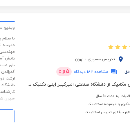
مسئولیت 
های بزرگ
مطمئنم م
ویدیو م
با سلام 
مدرسه تی
مهندسی م
دانش آمو
تدریس حضوری
-
تهران
طور مستق
5
از
5
فق
مشاهده 184 دیدگاه
گذراندن 
ارشد، دو
دکترا مهندسی مکانیک از دانشگاه صنعتی امیرکبیر (پلی تکنیک تهران)
دانشگاه ص
کارشناسی
ت به مدت 10 سال
سپری شد.
کاری با مجموعه استادبانک
در دوره 
لاق حرفه‌ای تدریس استادبانک
عنوان اس
ریاضی و 