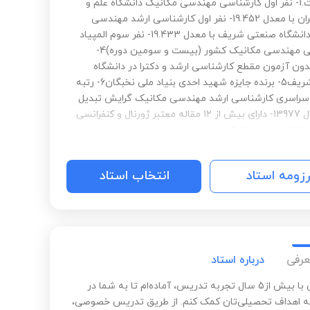
شده است.1- نفر اول کارشناسی مهندسی مکانیک دانشگاه علم و
صنعت ایران با معدل 19.452- نفر اول کارشناسی ارشد مهندسی
مکانیک دانشگاه صنعتی شریف با معدل 19.433- نفر سوم المپیاد
دانشجویی مهندسی مکانیک کشور (بیست و سومین دوره)4-
ون آزمون مقطع کارشناسی ارشد و دکترا در دانشگاه
صنعتی شریف5- برنده جایزه شهید احدی بنیاد ملی نخبگان6- رتبه
ور سراسری کارشناسی ارشد مهندسی مکانیک گرایش تبدیل
انرژی سال 13977- دارای بیش از 12 مقاله معتبر ژورنال و کنفرانسی
انتقال حرارت و انرژی
رزومه استاد
انتخاب استاد
عرفی
درباره استاد
سلام! من با بیش از5 سال تجربه تدریس، آماده‌ام تا به شما در
 اهداف تحصیلی‌تان کمک کنم. از طریق تدریس خصوصی،