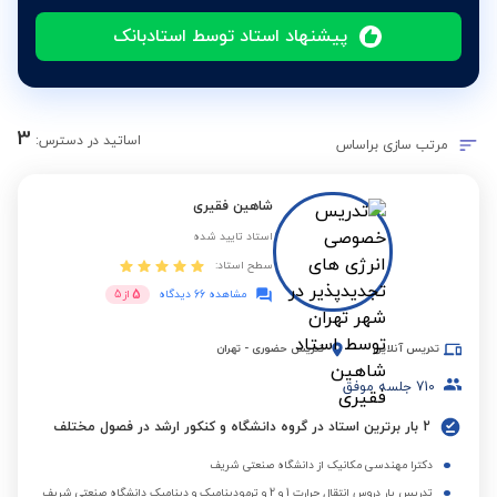
پیشنهاد استاد توسط استادبانک
3
اساتید در دسترس:
مرتب سازی براساس
شاهین فقیری
استاد تایید شده
سطح استاد:
5
مشاهده 66 دیدگاه
از
5
تدریس آنلاین
تدریس حضوری
-
تهران
710
جلسه موفق
2 بار برترین استاد در گروه دانشگاه و کنکور ارشد در فصول مختلف
دکترا مهندسی مکانیک از دانشگاه صنعتی شریف
تدریس یار دروس انتقال حرارت 1 و 2 و ترمودینامیک و دینامیک دانشگاه صنعتی شریف