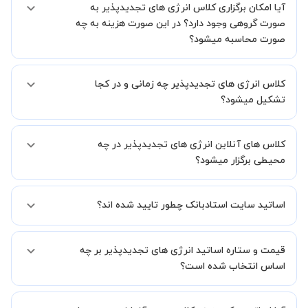
آیا امکان برگزاری کلاس انرژی های تجدیدپذیر به
کنید.
صورت گروهی وجود دارد؟ در این صورت هزینه به چه
صورت محاسبه میشود؟
به صورت پیش فرض کلاس های انرژی های تجدیدپذیر خصوصی هستند اما
کلاس انرژی های تجدیدپذیر چه زمانی و در کجا
در صورتیکه مایل هستید کلاس ها را در کنار دوستان و یا آشنایان خود به
صورت گروهی برگزار کنید، این امکان وجود دارد. در این حالت، به ازای هر
تشکیل میشود؟
یک نفری که به کلاس اضافه میشود، 20 درصد به هزینه ی کل جلسه
اضافه خواهد شد.
زمان برگزاری کلاس های انرژی های تجدیدپذیر به صورت توافقی بین شما و
کلاس های آنلاین انرژی های تجدیدپذیر در چه
استاد تعیین خواهد شد.
همچنین کلاس های خصوصی به طور کلی در منزل شاگرد برگزار میشود. در
محیطی برگزار میشود؟
صورتی که چنین امکانی برای شما مقدور نیست، می توانید جهت برگزاری
کلاس در یک مکان عمومی مانند کتابخانه با استاد خود هماهنگی لازم را
کلاس ها در دو محیط اسکای روم و یا ادوبی کانکت برگزار میشود.
انجام دهید.
اساتید سایت استادبانک چطور تایید شده اند؟
در ابتدا تیم داوری استادبانک نمونه تدریس تمامی اساتید را بررسی میکند.
قیمت و ستاره اساتید انرژی های تجدیدپذیر بر چه
در صورت رضایت از شیوه تدریس، استاد مجوز فعالیت در استادبانک را
دریافت میکند.
اساس انتخاب شده است؟
در ادامه تیم پشتیبانی استادبانک پس از هر جلسه، عملکرد استاد را بر
اساس رضایت شاگرد بررسی میکند.
قیمت هر جلسه تدریس اساتید انرژی های تجدیدپذیر بر اساس ستاره آنها