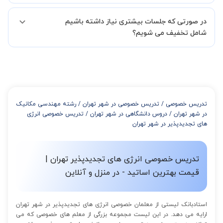
همچنین میتوانید درخواست خود را از طریق تماس مستقیم با شماره
البته تعداد جلسات دست خود شما است ولی اگر تمایل داشته باشید که
02191005343 نیز ثبت کنید.
در صورتی که جلسات بیشتری نیاز داشته باشیم
مدرس مشخص کند ابتدا باید جلسه اول کلاس درس شما با مدرس برگزار
شود تا با توجه به سطح شما و خواسته شما مدرس اعلام کنند که تقریبا
شامل تخفیف می شویم؟
چند جلسه کلاس نیاز هست.
در صورتی که تمایل داشته باشید بیشتر از 3 جلسه کلاس داشته باشید
میتوانید با خرید بسته قبل از برگزاری جلسات از تخفیفات مجموعه
استفاده کنید که این تخفیف به اینصورت است:
از 4 تا 7 جلسه: 3% تخفیف
از 8 تا 11 جلسه: 5% تخفیف
تدریس خصوصی
/
تدریس خصوصی در شهر تهران
/
رشته مهندسی مکانیک
از 12 تا 15 جلسه: 7% تخفیف
در شهر تهران
/
دروس دانشگاهی در شهر تهران
/
تدریس خصوصی انرژی
از 16 تا 100 جلسه: 9% تخفیف
های تجدیدپذیر در شهر تهران
تدریس خصوصی انرژی های تجدیدپذیر تهران |
قیمت بهترین اساتید - در منزل و آنلاین
استادبانک لیستی از معلمان خصوصی انرژی های تجدیدپذیر در شهر تهران
ارایه می دهد. در این لیست مجموعه بزرگی از معلم های خصوصی که می