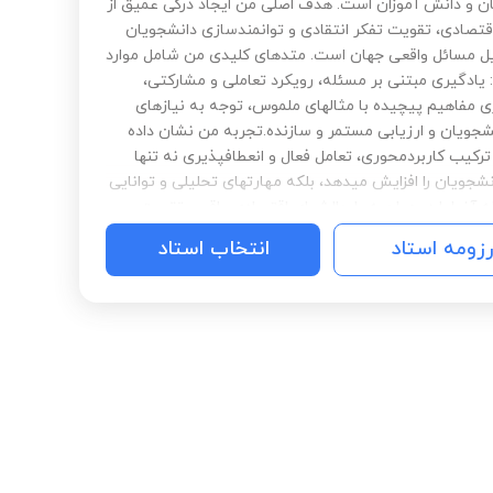
ن و دانش آموزان است. هدف اصلی من ایجاد درکی عمیق از
قتصادی، تقویت تفکر انتقادی و توانمندسازی دانشجویان
یل مسائل واقعی جهان است. متدهای کلیدی من شامل موارد
 یادگیری مبتنی بر مسئله، رویکرد تعاملی و مشارکتی،
ی مفاهیم پیچیده با مثالهای ملموس، توجه به نیازهای
شجویان و ارزیابی مستمر و سازنده.تجربه من نشان داده
رکیب کاربردمحوری، تعامل فعال و انعطافپذیری نه تنها
نشجویان را افزایش میدهد، بلکه مهارتهای تحلیلی و توانایی
 آنها را در مواجهه با چالشهای اقتصادی واقعی تقویت
ه عنوان مدرسی متعهد، همواره تلاش میکنم فضایی ایجاد
رزومه استاد
انتخاب استاد
نشجویان نه فعلان منفعل، بلکه کنجکاو، منتقد و آماده برای
ی در دنیای اقتصاد باشند.