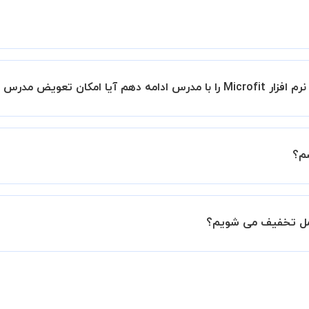
ید.
طلوب را انتخاب کرده و درخواست خود را برای استاد ارسال کنید.
ض مدرس وجود دارد؟
 پیشنهاد دهید" و یا "تماس با پشتیبانی" درخواست خود را ثبت کنید
رس دیگری کلاس را ادامه دهید.
درخواست از طرف شما، همکاران بخش پشتیبانی استادبانک با شما تماس گرفت
م؟
021910 نیز ثبت کنید.
ل داشته باشید که مدرس مشخص کند ابتدا باید جلسه اول کلاس در
 جلسه کلاس نیاز هست.
امل تخفیف می شویم؟
ه تمایل داشته باشید بیشتر از 3 جلسه کلاس داشته باشید میتوانید با خرید بسته قبل از