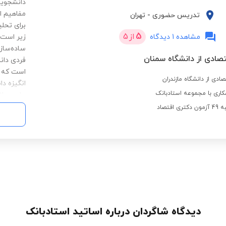
دانشجویا
مفاهیم ا
تدریس حضوری
-
تهران
برای تحل
5
از
5
مشاهده 1 دیدگاه
زیر است:
ساده‌ساز
تصادی از دانشگاه سمنان
فردی دان
است که ت
ادی از دانشگاه مازندران
انگیزه دا
اری با مجموعه استادبانک
حل مسئله
میکند. ب
قتصاد
کنم که دا
تاثیرگذار
دیدگاه شاگردان درباره اساتید استادبانک