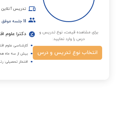
تدریس آنلاین
11
جلسه موفق
برای مشاهده قیمت، نوع تدریس و
دکترا علوم اق
درس را وارد نمایید:
کارشناسی علوم اقتص
انتخاب نوع تدریس و درس
بیش از سه ماه همک
افتخار تحصیلی: رتبه 49 آزمون دکتری ا