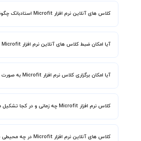
کلاس های آنلاین نرم افزار Microfit استادبانک چگونه است؟
اگر تاکنون تجربه برگزاری کلاس آنلاین نداشته اید ا
کیفیت و مفید را به شما توضیح خواهند داد.
آیا امکان ضبط کلاس های آنلاین نرم افزار Microfit وجود دارد؟
بله، فقط این موضوع را بایستی قبل از برگزاری کلاس 
آیا امکان برگزاری کلاس نرم افزار Microfit به صورت گروهی وجود دارد؟ در این صورت هزینه به چه صورت محاسبه میشود؟
به 
این امکان وجود دارد. در این حالت، به ازای هر یک نفری که به کلاس اضافه میشود
کلاس نرم افزار Microfit چه زمانی و در کجا تشکیل میشود؟
زمان برگزاری کلاس های نرم افزار Microfit به صورت توافقی بین شما و استاد تعیین خواهد شد.
همچنین کلاس های خصوصی به طور کلی در منزل شاگرد
کلاس های آنلاین نرم افزار Microfit در چه محیطی برگزار میشود؟
مانند کتابخانه با استاد خود هماهنگی لازم را انجام ده