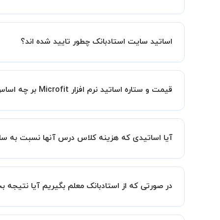
کلاس ها در دو محیط اسکای روم و یا ادوبی کانکت برگ
اساتید سایت استادبانک چطور تایید شده اند؟
در ابتدا تیم داوری استادبانک نمونه تدریس تمامی ا
در ادامه تیم پشتیبانی استادبانک پس از هر جلسه، 
قیمت و ستاره اساتید نرم افزار Microfit بر چه اساس انتخاب شده است؟
قیمت هر جلسه تدریس اساتید نرم افزار Microfit بر اساس ستاره آنها در سامانه استادبانک می باشد.
ستاره اساتید به معنای سابقه تدریس آنها در استاد
آیا اساتیدی که هزینه کلاس درس آنها نسبت به سای
بنابراین تمامی اساتید استادبانک (1 ستاره تا VIP) از نظر کیفیت تدریس مورد ارزیابی قرار گرفته و تایید شده اند.
بله قطعا تدریس این اساتید هم با کیفیت است حتی 
سابقه کاری کمتر آنها می باشد.
در صورتی که از استادبانک معلم بگیریم آیا نتیجه 
ما قطعا مدرسین خیلی خوبی را برای شما معرفی می ک