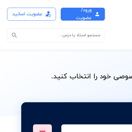
ورود/
عضویت اساتید
M
عضویت
جستجو استاد یا درس...