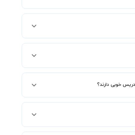
 فعالیت در استادبانک را دریافت میکند.
دریس خوبی دارند؟
فقط اختلاف هزینه آنها با اساتید دیگر به دلیل
د و به سطح مطلوب خود برسید.