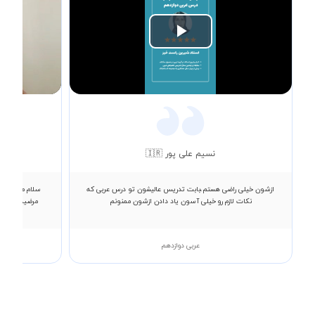
Play
Video
نسیم علی پور 🇮🇷
ازشون خیلی راضی هستم،بابت تدریس عالیشون تو درس عربی که
سلام من کیارش
نکات لازم رو خیلی آسون یاد دادن ازشون ممنونم
مرضیه کلائی ب
عربی دوازدهم