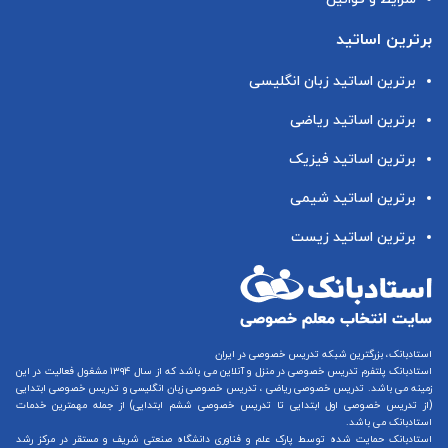
برترین اساتید
برترین اساتید زبان انگلیسی
برترین اساتید ریاضی
برترین اساتید فیزیک
برترین اساتید شیمی
برترین اساتید زیست
استادبانک، بزرگترین شبکه تدریس خصوصی در ایران
استادبانک پلتفرم
تدریس خصوصی در منزل و آنلاین
می باشد که از سال ۱۳۹۴ مشغول فعالیت در این
زمینه می باشد.
تدریس خصوصی ریاضی
،
تدریس خصوصی زبان انگلیسی
و
تدریس خصوصی ابتدایی
(از
تدریس خصوصی اول ابتدایی
تا
تدریس خصوصی ششم ابتدایی
) از جمله مهمترین خدمات
استادبانک می باشد.
استادبانک حمایت شده توسط پارک علم و فناوری دانشگاه صنعتی شریف و مستقر در مرکز رشد