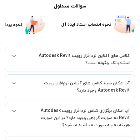
سوالات متداول
نحوه انتخاب استاد ایده آل
نحوه پرداخت
کلاس های آنلاین نرم‌افزار رویت Autodesk Revit
استادبانک چگونه است؟
اگر تاکنون تجربه برگزاری کلاس آنلاین نداشته اید این اطمینان خاطر را به
آیا امکان ضبط کلاس های آنلاین نرم‌افزار رویت
شما میدهیم که استاد شما پیش از جلسه تمامی موارد لازم برای برگزاری
یک کلاس آنلاین با کیفیت و مفید را به شما توضیح خواهند داد.
Autodesk Revit وجود دارد؟
بله، فقط این موضوع را بایستی قبل از برگزاری کلاس با استاد هماهنگ
آیا امکان برگزاری کلاس نرم‌افزار رویت Autodesk
کنید.
Revit به صورت گروهی وجود دارد؟ در این صورت
هزینه به چه صورت محاسبه میشود؟
به صورت پیش فرض کلاس های نرم‌افزار رویت Autodesk Revit خصوصی