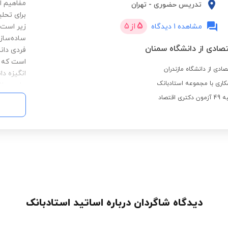
مفاهیم ا
تدریس حضوری
-
تهران
برای تحل
5
از
5
مشاهده 1 دیدگاه
زیر است:
ساده‌ساز
تصادی از دانشگاه سمنان
فردی دان
است که ت
ادی از دانشگاه مازندران
انگیزه دا
اری با مجموعه استادبانک
حل مسئله
میکند. ب
قتصاد
کنم که دا
تاثیرگذار
دیدگاه شاگردان درباره اساتید استادبانک