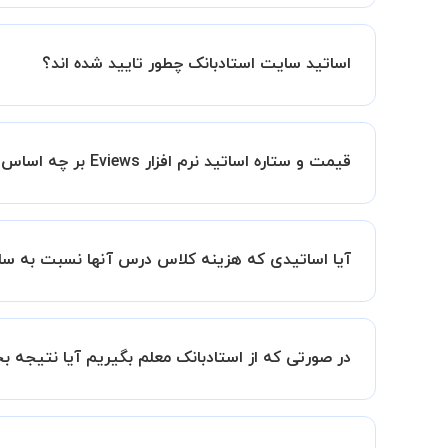
کلاس ها در دو محیط اسکای روم و یا ادوبی کانکت برگ
اساتید سایت استادبانک چطور تایید شده اند؟
در ابتدا تیم داوری استادبانک نمونه تدریس تمامی ا
در ادامه تیم پشتیبانی استادبانک پس از هر جلسه، 
قیمت و ستاره اساتید نرم افزار Eviews بر چه اساس انتخاب شده است؟
قیمت هر جلسه تدریس اساتید نرم افزار Eviews بر اساس ستاره آنها در سامانه استادبانک می باشد.
ستاره اساتید به معنای سابقه تدریس آنها در استاد
آیا اساتیدی که هزینه کلاس درس آنها نسبت به سای
بنابراین تمامی اساتید استادبانک (1 ستاره تا VIP) از نظر کیفیت تدریس مورد ارزیابی قرار گرفته و تایید شده اند.
بله قطعا تدریس این اساتید هم با کیفیت است حتی 
سابقه کاری کمتر آنها می باشد.
در صورتی که از استادبانک معلم بگیریم آیا نتیجه 
ما قطعا مدرسین خیلی خوبی را برای شما معرفی می ک