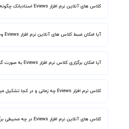
کلاس های آنلاین نرم افزار Eviews استادبانک چگونه است؟
اگر تاکنون تجربه برگزاری کلاس آنلاین نداشته اید ا
کیفیت و مفید را به شما توضیح خواهند داد.
آیا امکان ضبط کلاس های آنلاین نرم افزار Eviews وجود دارد؟
بله، فقط این موضوع را بایستی قبل از برگزاری کلاس 
آیا امکان برگزاری کلاس نرم افزار Eviews به صورت گروهی وجود دارد؟ در این صورت هزینه به چه صورت محاسبه میشود؟
به ص
این امکان وجود دارد. در این حالت، به ازای هر یک نفری که به کلاس اضافه میشود
کلاس نرم افزار Eviews چه زمانی و در کجا تشکیل میشود؟
زمان برگزاری کلاس های نرم افزار Eviews به صورت توافقی بین شما و استاد تعیین خواهد شد.
همچنین کلاس های خصوصی به طور کلی در منزل شاگرد
کلاس های آنلاین نرم افزار Eviews در چه محیطی برگزار میشود؟
مانند کتابخانه با استاد خود هماهنگی لازم را انجام ده