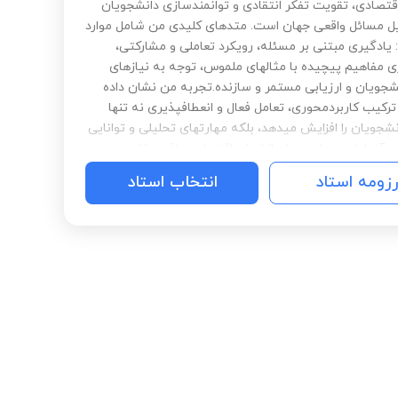
قتصادی، تقویت تفکر انتقادی و توانمندسازی دانشجویان
یل مسائل واقعی جهان است. متدهای کلیدی من شامل موارد
 یادگیری مبتنی بر مسئله، رویکرد تعاملی و مشارکتی،
ی مفاهیم پیچیده با مثالهای ملموس، توجه به نیازهای
شجویان و ارزیابی مستمر و سازنده.تجربه من نشان داده
رکیب کاربردمحوری، تعامل فعال و انعطافپذیری نه تنها
نشجویان را افزایش میدهد، بلکه مهارتهای تحلیلی و توانایی
 آنها را در مواجهه با چالشهای اقتصادی واقعی تقویت
ه عنوان مدرسی متعهد، همواره تلاش میکنم فضایی ایجاد
رزومه استاد
انتخاب استاد
نشجویان نه فعلان منفعل، بلکه کنجکاو، منتقد و آماده برای
ی در دنیای اقتصاد باشند.