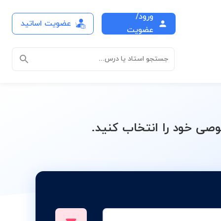
ورود/
عضویت اساتید
E
عضویت
جستجو استاد یا درس...