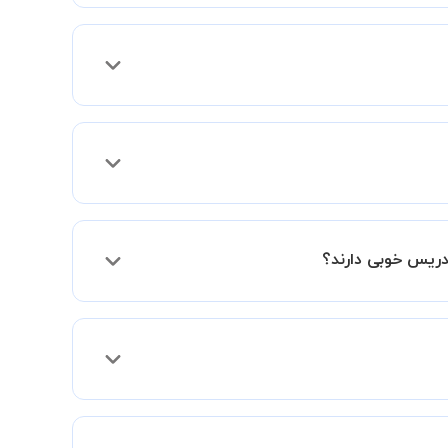
 فعالیت در استادبانک را دریافت میکند.
دریس خوبی دارند؟
فقط اختلاف هزینه آنها با اساتید دیگر به دلیل
د و به سطح مطلوب خود برسید.