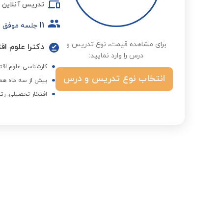
تدریس آنلاین
11
جلسه موفق
برای مشاهده قیمت، نوع تدریس و
دکترا علوم اق
درس را وارد نمایید:
کارشناسی علوم اقتص
انتخاب نوع تدریس و درس
بیش از سه ماه همک
افتخار تحصیلی: رتبه 49 آزمون دکتری ا