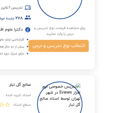
تدریس آنلاین
278
جلسه موف
برای مشاهده قیمت، نوع تدریس و
دکترا علوم اق
درس را وارد نمایید:
کارشناسی ارشد علوم
انتخاب نوع تدریس و درس
بیش از دو سال همک
دارای مدرک دوره اخ
صالح گل تبار
استاد تایید شده
سطح استاد: