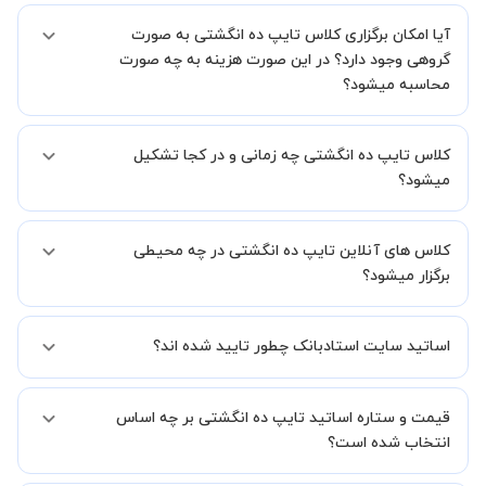
بله، فقط این موضوع را بایستی قبل از برگزاری کلاس با استاد هماهنگ
آیا امکان برگزاری کلاس تایپ ده انگشتی به صورت
کنید.
گروهی وجود دارد؟ در این صورت هزینه به چه صورت
محاسبه میشود؟
به صورت پیش فرض کلاس های تایپ ده انگشتی خصوصی هستند اما در
کلاس تایپ ده انگشتی چه زمانی و در کجا تشکیل
صورتیکه مایل هستید کلاس ها را در کنار دوستان و یا آشنایان خود به
صورت گروهی برگزار کنید، این امکان وجود دارد. در این حالت، به ازای هر
میشود؟
یک نفری که به کلاس اضافه میشود، 20 درصد به هزینه ی کل جلسه
اضافه خواهد شد.
زمان برگزاری کلاس های تایپ ده انگشتی به صورت توافقی بین شما و
کلاس های آنلاین تایپ ده انگشتی در چه محیطی
استاد تعیین خواهد شد.
همچنین کلاس های خصوصی به طور کلی در منزل شاگرد برگزار میشود. در
برگزار میشود؟
صورتی که چنین امکانی برای شما مقدور نیست، می توانید جهت برگزاری
کلاس در یک مکان عمومی مانند کتابخانه با استاد خود هماهنگی لازم را
کلاس ها در دو محیط اسکای روم و یا ادوبی کانکت برگزار میشود.
انجام دهید.
اساتید سایت استادبانک چطور تایید شده اند؟
در ابتدا تیم داوری استادبانک نمونه تدریس تمامی اساتید را بررسی میکند.
قیمت و ستاره اساتید تایپ ده انگشتی بر چه اساس
در صورت رضایت از شیوه تدریس، استاد مجوز فعالیت در استادبانک را
دریافت میکند.
انتخاب شده است؟
در ادامه تیم پشتیبانی استادبانک پس از هر جلسه، عملکرد استاد را بر
اساس رضایت شاگرد بررسی میکند.