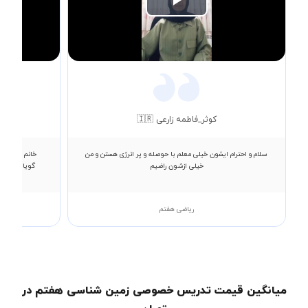
Play
Video
کوثر_فاطمه زارعی 🇮🇷
مه
سلام و احترام ایشون خیلی معلم با حوصله و پر انرژی هستن و من
خانم صمصامی 
خیلی ازشون راضیم
گویا و برقرا
ریاضی هفتم
است
میانگین قیمت تدریس خصوصی زمین شناسی هفتم در