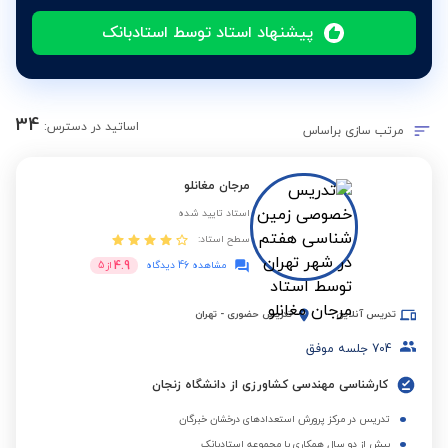
پیشنهاد استاد توسط استادبانک
34
اساتید در دسترس:
مرتب سازی براساس
مرجان مغانلو
استاد تایید شده
سطح استاد:
4.9
مشاهده 46 دیدگاه
از
5
تدریس آنلاین
تدریس حضوری
-
تهران
704
جلسه موفق
کارشناسی مهندسی کشاورزی از دانشگاه زنجان
تدریس در مرکز پرورش استعدادهای درخشان خبرگان
بیش از دو سال همکاری با مجموعه استادبانک