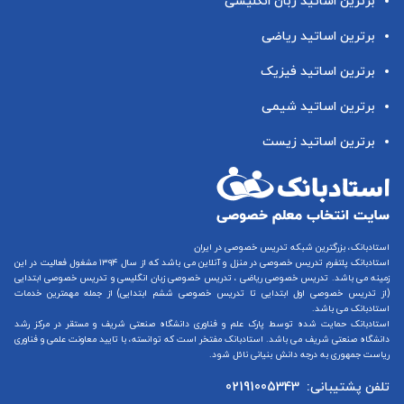
برترین اساتید زبان انگلیسی
برترین اساتید ریاضی
برترین اساتید فیزیک
برترین اساتید شیمی
برترین اساتید زیست
استادبانک، بزرگترین شبکه تدریس خصوصی در ایران
استادبانک پلتفرم
تدریس خصوصی در منزل و آنلاین
می باشد که از سال ۱۳۹۴ مشغول فعالیت در این
زمینه می باشد.
تدریس خصوصی ریاضی
،
تدریس خصوصی زبان انگلیسی
و
تدریس خصوصی ابتدایی
(از
تدریس خصوصی اول ابتدایی
تا
تدریس خصوصی ششم ابتدایی
) از جمله مهمترین خدمات
استادبانک می باشد.
استادبانک حمایت شده توسط پارک علم و فناوری دانشگاه صنعتی شریف و مستقر در مرکز رشد
دانشگاه صنعتی شریف می باشد. استادبانک مفتخر است که توانسته، با تایید معاونت علمی و فناوری
ریاست جمهوری به درجه دانش بنیانی نائل شود.
تلفن پشتیبانی:
02191005343