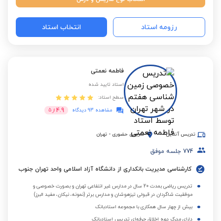
رزومه استاد
انتخاب استاد
فاطمه نعمتی
استاد تایید شده
سطح استاد:
4.9
مشاهده 93 دیدگاه
از
5
تدریس آنلاین
تدریس حضوری
-
تهران
774
جلسه موفق
کارشناسی مدیریت بانکداری از دانشگاه آزاد اسلامی واحد تهران جنوب
تدریس ریاضی بمدت 20 سال در مدارس غیر انتفاعی تهران و بصورت خصوصی و
موفقیت شاگردان در قبولی تیزهوشان و مدارس برتر (نمونه، نیکان، مفید البرز)
بیش از چهار سال همکاری با مجموعه استادبانک
دارای مدرک دوره اخلاق حرفه‌ای تدریس استادبانک