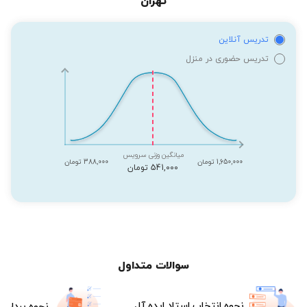
تهران
تدریس آنلاین
تدریس حضوری در منزل
میانگین وزنی سرویس
1,650,000 تومان
388,000 تومان
541,000 تومان
سوالات متداول
نحوه انتخاب استاد ایده آل
نحوه پرداخت