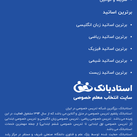
برترین اساتید
برترین اساتید زبان انگلیسی
برترین اساتید ریاضی
برترین اساتید فیزیک
برترین اساتید شیمی
برترین اساتید زیست
استادبانک، بزرگترین شبکه تدریس خصوصی در ایران
استادبانک پلتفرم
تدریس خصوصی در منزل و آنلاین
می باشد که از سال ۱۳۹۴ مشغول فعالیت در این
زمینه می باشد.
تدریس خصوصی ریاضی
،
تدریس خصوصی زبان انگلیسی
و
تدریس خصوصی ابتدایی
(از
تدریس خصوصی اول ابتدایی
تا
تدریس خصوصی ششم ابتدایی
) از جمله مهمترین خدمات
استادبانک می باشد.
استادبانک حمایت شده توسط پارک علم و فناوری دانشگاه صنعتی شریف و مستقر در مرکز رشد