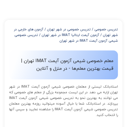
در صورتی که تمایل داشته باشید بیشتر از 3 جلسه کلاس داشته باشید
میتوانید با خرید بسته قبل از برگزاری جلسات از تخفیفات مجموعه
استفاده کنید که این تخفیف به اینصورت است:
از 4 تا 7 جلسه: 3% تخفیف
از 8 تا 11 جلسه: 5% تخفیف
تدریس خصوصی
/
تدریس خصوصی در شهر تهران
/
آزمون های خارجی در
از 12 تا 15 جلسه: 7% تخفیف
شهر تهران
/
آزمون آیمت ایتالیا IMAT در شهر تهران
/
تدریس خصوصی
از 16 تا 100 جلسه: 9% تخفیف
شیمی آزمون آیمت IMAT در شهر تهران
معلم خصوصی شیمی آزمون آیمت IMAT تهران |
قیمت بهترین معلم‌ها - در منزل و آنلاین
استادبانک لیستی از معلمان خصوصی شیمی آزمون آیمت IMAT در شهر
تهران ارایه می دهد. در این لیست مجموعه بزرگی از معلم های خصوصی که
می توانند به بهترین نحو به تدریس خصوصی شیمی آزمون آیمت IMAT
بپردازند. در استادبانک شما با خیال آسوده میتوانید روزمه بهترین معلمان
تدریس خصوصی شیمی آزمون آیمت IMAT را مشاهده نمایید و سپس آنها
را انتخاب کنید.