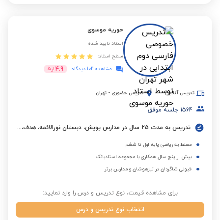
حوریه موسوی
استاد تایید شده
سطح استاد:
4.9
مشاهده 102 دیدگاه
از
5
تدریس آنلاین
تدریس حضوری
-
تهران
1564
جلسه موفق
تدریس به مدت 25 سال در مدارس پویش، دبستان نورالائمه، هدف، دکتر شاکری و ...
مسلط به ریاضی پایه اول تا ششم
بیش از پنج سال همکاری با مجموعه استادبانک
قبولی شاگردان در تیزهوشان و مدارس برتر
برای مشاهده قیمت، نوع تدریس و درس را وارد نمایید:
انتخاب نوع تدریس و درس