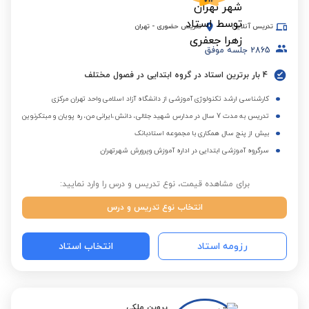
تدریس آنلاین
تدریس حضوری
-
تهران
2865
جلسه موفق
4 بار برترین استاد در گروه ابتدایی در فصول مختلف
کارشناسی ارشد تکنولوژی آموزشی از دانشگاه آزاد اسلامی واحد تهران مرکزی
تدریس به مدت 7 سال در مدارس شهید جلالی، دانش،ایرانی من، ره پویان و مبتکرنوین
بیش از پنج سال همکاری با مجموعه استادبانک
سرگروه آموزشی ابتدایی در اداره آموزش وپرورش شهرتهران
برای مشاهده قیمت، نوع تدریس و درس را وارد نمایید:
انتخاب نوع تدریس و درس
رزومه استاد
انتخاب استاد
پروین ملکی