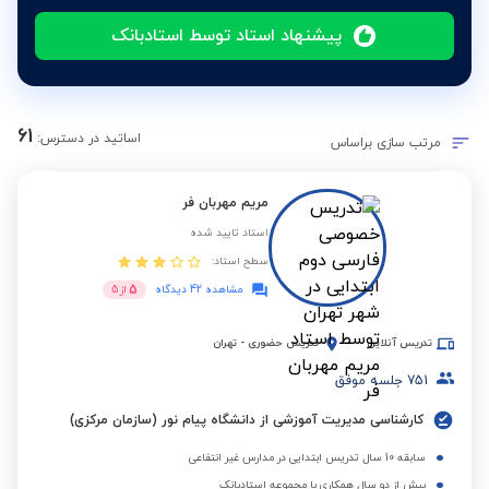
پیشنهاد استاد توسط استادبانک
61
اساتید در دسترس:
مرتب سازی براساس
مریم مهربان فر
استاد تایید شده
سطح استاد:
5
مشاهده 42 دیدگاه
از
5
تدریس آنلاین
تدریس حضوری
-
تهران
751
جلسه موفق
کارشناسی مدیریت آموزشی از دانشگاه پیام نور (سازمان مرکزی)
سابقه 10 سال تدریس ابتدایی در مدارس غیر انتفاعی
بیش از دو سال همکاری با مجموعه استادبانک