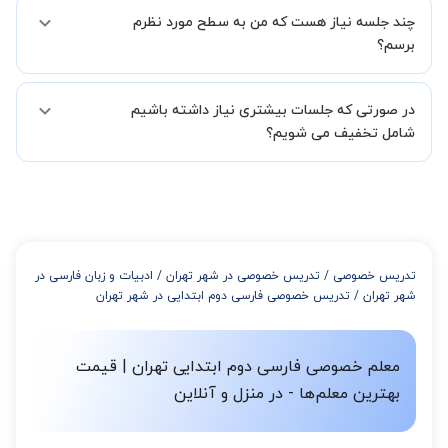
بله مشکلی نیست در صورت نارضایتی می توانید با مدرس دیگری کلاس را
در فاصله 5 الی 30 دقیقه پس از ثبت درخواست از طرف شما، همکاران
چند جلسه نیاز هست که من به سطح مورد نظرم
ادامه دهید.
بخش پشتیبانی استادبانک با شما تماس گرفته و راهنمایی کامل و پیگیری
برسم؟
لازم جهت تکمیل درخواست شما را انجام میدهند.
همچنین میتوانید درخواست خود را از طریق تماس مستقیم با شماره
البته تعداد جلسات دست خود شما است ولی اگر تمایل داشته باشید که
02191005343 نیز ثبت کنید.
در صورتی که جلسات بیشتری نیاز داشته باشیم
مدرس مشخص کند ابتدا باید جلسه اول کلاس درس شما با مدرس برگزار
شود تا با توجه به سطح شما و خواسته شما مدرس اعلام کنند که تقریبا
شامل تخفیف می شویم؟
چند جلسه کلاس نیاز هست.
در صورتی که تمایل داشته باشید بیشتر از 3 جلسه کلاس داشته باشید
میتوانید با خرید بسته قبل از برگزاری جلسات از تخفیفات مجموعه
استفاده کنید که این تخفیف به اینصورت است:
از 4 تا 7 جلسه: 3% تخفیف
از 8 تا 11 جلسه: 5% تخفیف
تدریس خصوصی
/
تدریس خصوصی در شهر تهران
/
ادبیات و زبان فارسی در
از 12 تا 15 جلسه: 7% تخفیف
شهر تهران
/
تدریس خصوصی فارسی دوم ابتدایی در شهر تهران
از 16 تا 100 جلسه: 9% تخفیف
معلم خصوصی فارسی دوم ابتدایی تهران | قیمت
بهترین معلم‌ها - در منزل و آنلاین