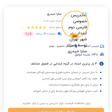
سارا حیدری
استاد تایید شده
سطح استاد:
5
مشاهده 59 دیدگاه
از
5
تدریس آنلاین
تدریس حضوری
-
تهران
1248
جلسه موفق
4 بار برترین استاد در گروه ابتدایی در فصول مختلف
10 سال تدریس در دبستان سلام و علوی و موسسه‌ی کودکان هوشمند
تالیف پک کامل آموزشی برای درس فارسی اول ابتدایی
بیش از پنج سال همکاری با مجموعه استادبانک
کسب عنوان قهرمانی چرتکه جهان توسط یکی از دانش آموزانم
برای مشاهده قیمت، نوع تدریس و درس را وارد نمایید:
انتخاب نوع تدریس و درس