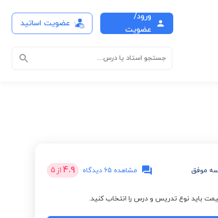
ورود/
عضویت اساتید
عضویت
جستجو استاد یا درس...
4.9
از
5
ه موفق
مشاهده 65 دیدگاه
مت باید نوع تدریس و درس را انتخاب کنید.