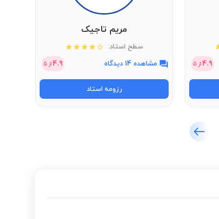
مریم تاجیک
سطح استاد:
4.9
مشاهده 14 دیدگاه
4.9
مشاهد
از
5
از
5
رزومه استاد