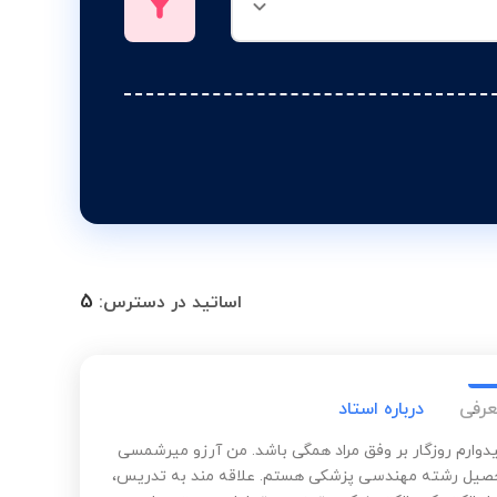
5
اساتید در دسترس:
عرفی
درباره استاد
یدوارم روزگار بر وفق مراد همگی باشد. من آرزو میرشمسی
حصیل رشته مهندسی پزشکی هستم. علاقه مند به تدریس،