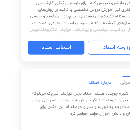
 دانشجو تدریس کنم. برای داوطلبان کنکور کارشناسی
کتری نیز آموزش دروس تخصصی با تاکید بر روش‌های
مسئله، تکنیک‌های تست‌زنی، جمع‌بندی هدفمند و بررسی
ال‌های گذشته ارائه می‌شود. ریاضیات عمومی، معادلات
ل، ریاضیات مهندسی و پیشرفته، فیزیک، الکترومغناطیس،
وج، مدارهای الکتریکی و الکترونیکی، سیگنال‌ها و
، کنترل، مخابرات، هوش مصنوعی، یادگیری ماشین،
رزومه استاد
انتخاب استاد
یادگیری عمیق، پردازش تصویر و ویدئو، MATLAB و Python از
ی تدریس من است. همچنین در انتخاب موضوع، تدوین
 طراحی روش تحقیق، پیاده‌سازی الگوریتم‌ها، تحلیل نتایج و
می پایان‌نامه و رساله دکتری، مشاوره پژوهشی ارائه
هدف من آموزش دقیق، کاربردی و قابل‌فهم و ایجاد تسلط
عرفی
درباره استاد
اصولی بر مفاهیم است.
شهره جوینده هستم استاد درس فیزیک, فیزیک می‌تونه
احتترین درسا باشه اگر با روش های راحت و مفهومی اون رو
د باتوجه به تجربه و صبر و حوصله ام این امکان برای
ن و دانش آموزان فراهم خواهم کرد.