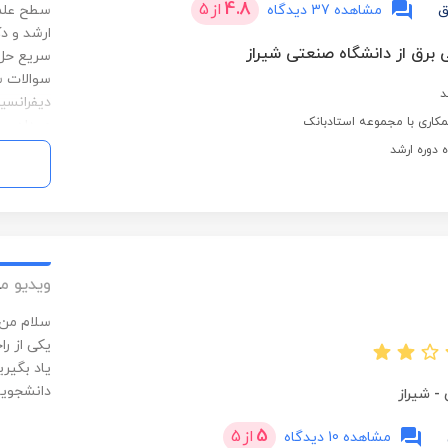
4.8
از
5
ق
مشاهده 37 دیدگاه
سطح علمی
ارشد و د
 برق از دانشگاه صنعتی شیراز
سریع حل 
سوالات س
د
دیفرانسی
کاری با مجموعه استادبانک
میدان و م
سیستم‌ها
ه دوره ارشد
زمینه‌ها
پروپوزال،
نگارش عل
می‌دهم. 
ویدیو م
واقعی و 
سلام من 
یکی از ر
یاد بگیری
دانشجویا
-
شیراز
5
از
5
مشاهده 10 دیدگاه