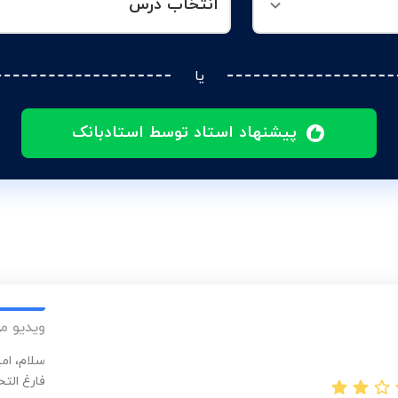
انتخاب درس
یا
پیشنهاد استاد توسط استادبانک
ویدیو م
سلام، ام
فارغ الت