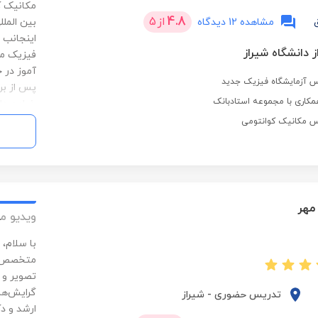
4.8
از
5
مشاهده 12 دیدگاه
بین المل
اینجانب 
ز دانشگاه شیراز
فیزیک مش
آموز در 
رس آزمایشگاه فیزیک جدید
پس از بر
مکاری با مجموعه استادبانک
خواهم دا
آینده رف
رس مکانیک کوانتومی
مهر
ویدیو م
با سلام،
متخصص در
تصویر و 
گرایش‌ها
تدریس حضوری
-
شیراز
ارشد و د