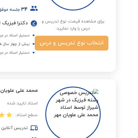
34
جلسه موفق
برای مشاهده قیمت، نوع تدریس و
دکترا فیزیک ا
درس را وارد نمایید:
دستیار استاد در د
انتخاب نوع تدریس و درس
بیش از چهار سال ه
دستیار استاد در د
محمد علی علویان 
استاد تایید شده
سطح استاد:
تدریس آنلاین