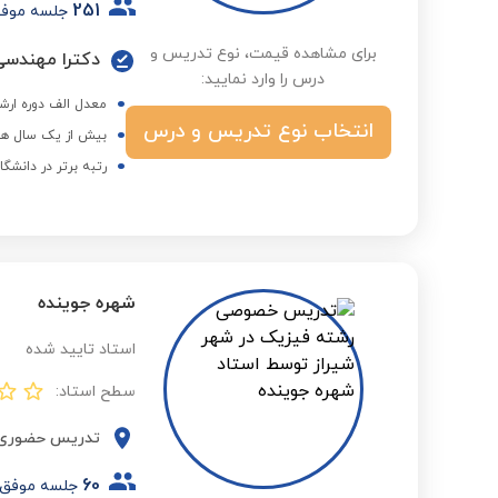
251
جلسه موف
برای مشاهده قیمت، نوع تدریس و
دکترا مهندسی
درس را وارد نمایید:
معدل الف دوره ارش
انتخاب نوع تدریس و درس
بیش از یک سال هم
رتبه برتر در دانشگا
شهره جوینده
استاد تایید شده
سطح استاد:
تدریس حضوری
60
جلسه موفق