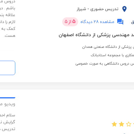
دروس مدا
باشم . د
تدریس حضوری
-
شیراز
علاقه بن
5
از
5
ق
مشاهده 28 دیدگاه
لازم را د
کمک به د
د مهندسی پزشکی از دانشگاه اصفهان
هست.
پزشکی از دانشگاه صنعتی همدان
کاری با مجموعه استادبانک
ویدیو م
سلام احم
گرایش نا
تدریس د