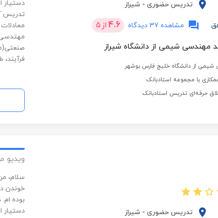
دستیار ا
تدریس حضوری
-
شیراز
4.6
از
5
ق
مشاهده 37 دیدگاه
مهتدسی 
د مهندسی شیمی از دانشگاه شیراز
صنعتی(موا
فرآیند، ط
شیمی از دانشگاه خلیج فارس بوشهر
مکاری با مجموعه استادبانک
لاق حرفه‌ای تدریس استادبانک
ویدیو م
سلام، من
خوندن دا
بوده ام.
دستیار ا
تدریس حضوری
-
شیراز