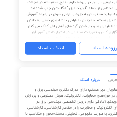
مکانیک کوانتومی 1 را نیز در رزومه دارم. نتایج تحقیقاتم در مجلات
لی مختلفی از جمله "فیزیک لیزر" انگلستان چاپ شده اند.
به تولید محتوا، تهیه جزوه و طراحی سوال در زمینه آموزش
غول هستم. همچنین با طراحی نقشه های ذهنی به دانش
حفظ فرمول ها و باز شدن گره های ذهنی اش کمک می کنم.
گزاری کلاس، تمرینات مختلفی در اختیار دانش آموز قرار
د تا فهم خودش از درس را به چالش بکشد و در جلسات
ع اشکال شود.
رزومه استاد
انتخاب استاد
عرفی
درباره استاد
 علویان مهر هستم؛ دارای مدرک دکتری مهندسی برق و
 حوزه‌های مخابرات، الکترونیک، هوش مصنوعی و پردازش
ویدئو. آمادگی دارم دروس تخصصی مهندسی برق در
ی الکترونیک و مخابرات را در مقاطع کارشناسی، کارشناسی
کتری، به‌صورت مفهومی، تحلیلی، مسئله‌محور و متناسب با