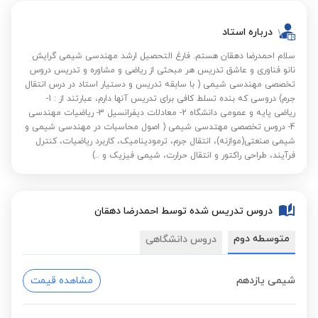
درباره استاد
سلام احمدرضا دهقان هستم. فارغ التحصیل ارشد مهندسی شیمی گرایش
نانو فناوری و عاشق تدریس هر مبحثی از ریاضی و مشاوره و تدریس دروس
تخصصی مهندسی شیمی ( با سابقه تدریس و دستیار استاد در درس انتقال
جرم) دروسی که بنده تسلط کافی برای تدریس آنها دارم، عبارتند از : 1-
ریاضی پایه و عمومی دانشگاه 2- معادلات دیفرانسیل 3- ریاضیات مهندسی
4- دروس تخصصی مهتدسی شیمی ( اصول محاسبات در مهندسی شیمی و
شیمی صنعتی(موازنه)، انتقال جرم، ترمودینامیک، کاربرد ریاضیات، کنترل
فرآیند، طراحی راکتور و انتقال حرارت، شیمی فیزیک و ..)
دروس تدریس شده توسط احمدرضا دهقان
متوسطه دوم
دروس دانشگاهی
شیمی یازدهم
مشاهده قیمت