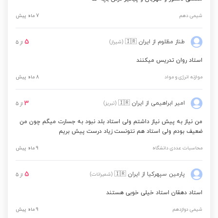
شیمی دهم
7 ماه پیش
5
طناز مظلوم
از ایران
🇮🇷
(شیراز)
از
5
استاد روان تدریس میکنند
موازنه انرژی و مواد
8 ماه پیش
3
امیر ابراهیمی
از ایران
🇮🇷
(تبریز)
از
5
من نیاز به پیش نیاز داشتم ولی استاد بلد نبود به جسارت میگم چون من
ضعیف بودم ولی استاد هم نتونست زیاد درست پیش بریم
محاسبات عددی دانشگاه
9 ماه پیش
5
پارمین سپهرکیا
از ایران
🇮🇷
(شمیرانات)
از
5
استاد دهقان استاد خیلی خوبی هستند
شیمی دوازدهم
9 ماه پیش