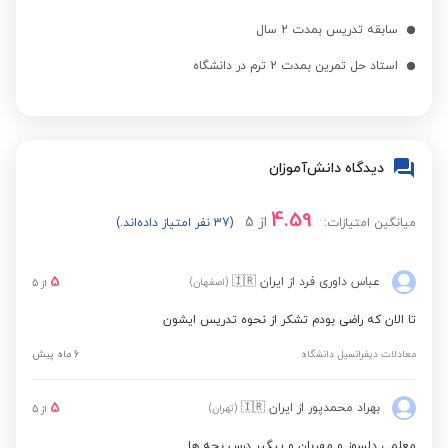
سابقه تدریس بمدت 2 سال
استاد حل تمرین بمدت 2 ترم در دانشگاه
دیدگاه دانش‌آموزان
4.59
از
5
میانگین امتیازات:
(37 نفر امتیاز داده‌اند.)
5
عباس داوری فرد
از ایران
🇮🇷
(اصفهان)
از
5
تا الان که راضی بودم تشکر از نحوه تدریس ایشون
معادلات دیفرانسیل دانشگاه
6 ماه پیش
5
بهراد محمدپور
از ایران
🇮🇷
(تهران)
از
5
معلمی دلسوز و مهربان و پیگیر درس بچه ها