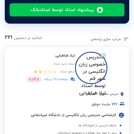
پیشنهاد استاد توسط استادبانک
221
اساتید در دسترس:
مرتب سازی براساس
لیلا طباطبایی
استاد تایید شده
سطح استاد:
4.8
مشاهده 28 دیدگاه
از
5
تدریس حضوری
-
اصفهان
766
جلسه موفق
کارشناسی مترجمی زبان انگلیسی از دانشگاه غیرانتفاعی
سابقه تدریس در آموزشگاه ها
بیش از چهار سال همکاری با مجموعه استادبانک