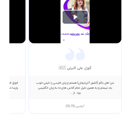
Play
Video
گوزل علی اکبرلی 🇦🇿
من اهل باکو (کشور آذربایجان) هستم و زبان فارسی را خیلی خوب
فوق العاده با
بلد نیستم و به همین دلیل تمام کلاس های ما به زبان انگلیسی
پارسا معلم زبا
بود. از ...
آیلتس (IELTS)