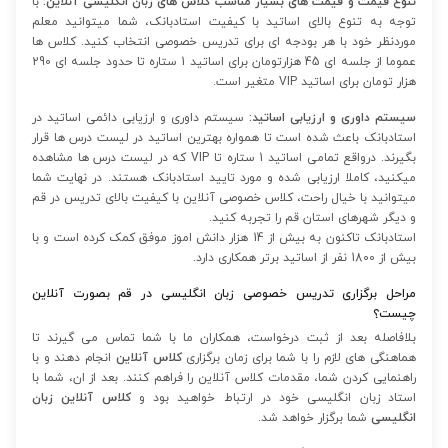
تنوع قیمت و قیمت های بسیار مناسب کلاس های زبان انگلیسی آنلاین:
با
توجه به تنوع بالای اساتید با کیفیت استادبانک، شما میتوانید معلم
موردنظر خود با هر بودجه ای برای تدریس خصوصی انتخاب کنید. کلاس ها
عموما از جلسه ای 45 هزارتومان برای اساتید 1 ستاره تا حدود جلسه ای 290
هزار تومان برای اساتید VIP متغیر است.
سیستم داوری و ارزیابی اساتید:
سیستم داوری و ارزیابی دائمی اساتید در
استادبانک باعث شده است تا همواره بهترین اساتید در لیست درس ها قرار
بگیرند. درواقع تمامی اساتید 1 ستاره تا VIP که در لیست درس ها مشاهده
میکنید، کاملا ارزیابی شده و مورد تایید استادبانک هستند. در نهایت شما
میتوانید با خیال راحت، کلاس خصوصی آنلاین با کیفیت بالای تدریس در قم
و دیگر شهرهای استان قم را تجربه کنید.
استادبانک تاکنون به بیش از 14 هزار دانش اموز موفق کمک کرده است و با
بیش از 1800 نفر از اساتید برتر همکاری دارد.
مراحل برگزاری تدریس خصوصی زبان انگلیسی در قم بصورت آنلاین
چیست؟
بلافاصله بعد از ثبت درخواست، همکاران ما با شما تماس می گیرند تا
هماهنگی های لازم را با شما برای زمان برگزاری
کلاس آنلاین
انجام دهند و با
راهنمایی کردن شما، مقدمات کلاس آنلاین را فراهم کنند. بعد از ان، شما با
استاد زبان انگلیسی خود در ارتباط خواهید بود و
کلاس آنلاین زبان
انگلیسی
شما برگزار خواهد شد.