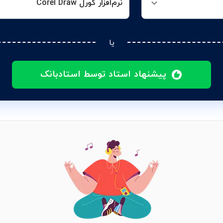
نرم‌افزار کورل Corel Draw
یا
پیشنهاد استاد توسط استادبانک