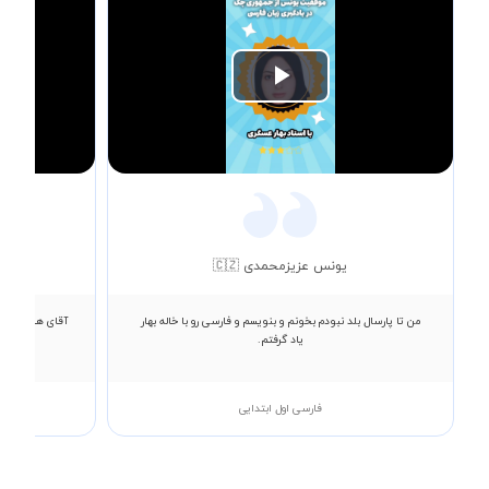
Play
Video
یونس عزیزمحمدی 🇨🇿
من تا پارسال بلد نبودم بخونم و بنویسم و فارسی رو با خاله بهار
آقای هنرزاد بس
یاد گرفتم.
که 
فارسی اول ابتدایی