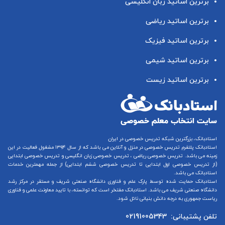
برترین اساتید زبان انگلیسی
برترین اساتید ریاضی
برترین اساتید فیزیک
برترین اساتید شیمی
برترین اساتید زیست
استادبانک، بزرگترین شبکه تدریس خصوصی در ایران
استادبانک پلتفرم
تدریس خصوصی در منزل و آنلاین
می باشد که از سال ۱۳۹۴ مشغول فعالیت در این
زمینه می باشد.
تدریس خصوصی ریاضی
،
تدریس خصوصی زبان انگلیسی
و
تدریس خصوصی ابتدایی
(از
تدریس خصوصی اول ابتدایی
تا
تدریس خصوصی ششم ابتدایی
) از جمله مهمترین خدمات
استادبانک می باشد.
استادبانک حمایت شده توسط پارک علم و فناوری دانشگاه صنعتی شریف و مستقر در مرکز رشد
دانشگاه صنعتی شریف می باشد. استادبانک مفتخر است که توانسته، با تایید معاونت علمی و فناوری
ریاست جمهوری به درجه دانش بنیانی نائل شود.
تلفن پشتیبانی:
02191005343