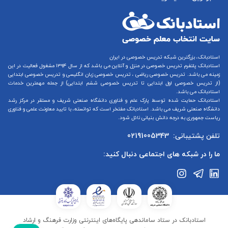
استادبانک، بزرگترین شبکه تدریس خصوصی در ایران
استادبانک پلتفرم
تدریس خصوصی در منزل و آنلاین
می باشد که از سال ۱۳۹۴ مشغول فعالیت در این
زمینه می باشد.
تدریس خصوصی ریاضی
،
تدریس خصوصی زبان انگلیسی
و
تدریس خصوصی ابتدایی
(از
تدریس خصوصی اول ابتدایی
تا
تدریس خصوصی ششم ابتدایی
) از جمله مهمترین خدمات
استادبانک می باشد.
استادبانک حمایت شده توسط پارک علم و فناوری دانشگاه صنعتی شریف و مستقر در مرکز رشد
دانشگاه صنعتی شریف می باشد. استادبانک مفتخر است که توانسته، با تایید معاونت علمی و فناوری
ریاست جمهوری به درجه دانش بنیانی نائل شود.
تلفن پشتیبانی:
02191005343
ما را در شبکه های اجتماعی دنبال کنید:
استادبانک در ستاد ساماندهی پایگاه‌های اینترنتی وزارت فرهنگ و ارشاد