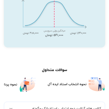
میانگین وزنی سرویس
1,240,000 تومان
388,000 تومان
541,000 تومان
سوالات متداول
نحوه انتخاب استاد ایده آل
نحوه پرداخت
کلاس های آنلاین دوم ابتدایی استادبانک چگونه