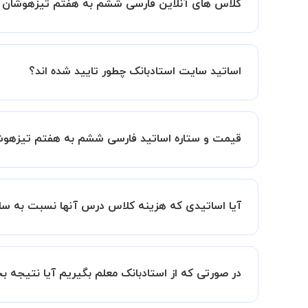
کلاس های آنلاین فارسی ششم به هفتم تیزهوشان د
مانند کتابخانه با استاد خود هماهنگی لازم را انجام ده
کلاس ها در دو محیط اسکای روم و یا ادوبی کانکت برگ
اساتید سایت استادبانک چطور تایید شده اند؟
در ابتدا تیم داوری استادبانک نمونه تدریس تمامی ا
در ادامه تیم پشتیبانی استادبانک پس از هر جلسه، 
قیمت و ستاره اساتید فارسی ششم به هفتم تیزهو
قیمت هر جلسه تدریس اساتید فارسی ششم به هفتم ت
ستاره اساتید به معنای سابقه تدریس آنها در استاد
آیا اساتیدی که هزینه کلاس درس آنها نسبت به سای
بنابراین تمامی اساتید استادبانک (1 ستاره تا VIP) از نظر کیفیت تدریس مورد ارزیابی قرار گرفته و تایید شده اند.
بله قطعا تدریس این اساتید هم با کیفیت است حتی 
سابقه کاری کمتر آنها می باشد.
در صورتی که از استادبانک معلم بگیریم آیا نتیجه 