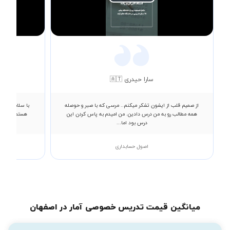
Play
Video
سارا حیدری 🇦🇹
از صمیم قلب از ایشون تشکر میکنم.. مرسی که با صبر و حوصله
با سلام خدمت
همه مطالب رو به من درس دادین. من امیدم به پاس کردن این
درس بود اما...
اصول حسابداری
میانگین قیمت تدریس خصوصی آمار در اصفهان