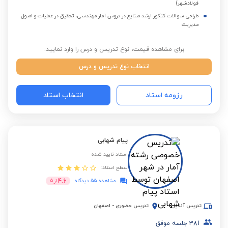
فولادشهر)
طراحی سوالات کنکور ارشد صنایع در دروس آمار مهندسی، تحقیق در عملیات و اصول
مدیریت
برای مشاهده قیمت، نوع تدریس و درس را وارد نمایید:
انتخاب نوع تدریس و درس
رزومه استاد
انتخاب استاد
پیام شهابی
استاد تایید شده
سطح استاد:
4.6
مشاهده 55 دیدگاه
از
5
تدریس آنلاین
تدریس حضوری
-
اصفهان
381
جلسه موفق