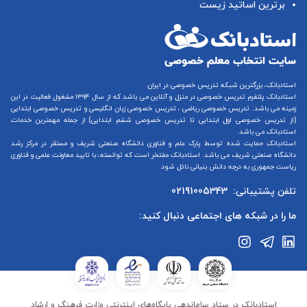
برترین اساتید زیست
استادبانک، بزرگترین شبکه تدریس خصوصی در ایران
استادبانک پلتفرم
تدریس خصوصی در منزل و آنلاین
می باشد که از سال ۱۳۹۴ مشغول فعالیت در این
زمینه می باشد.
تدریس خصوصی ریاضی
،
تدریس خصوصی زبان انگلیسی
و
تدریس خصوصی ابتدایی
(از
تدریس خصوصی اول ابتدایی
تا
تدریس خصوصی ششم ابتدایی
) از جمله مهمترین خدمات
استادبانک می باشد.
استادبانک حمایت شده توسط پارک علم و فناوری دانشگاه صنعتی شریف و مستقر در مرکز رشد
دانشگاه صنعتی شریف می باشد. استادبانک مفتخر است که توانسته، با تایید معاونت علمی و فناوری
ریاست جمهوری به درجه دانش بنیانی نائل شود.
تلفن پشتیبانی:
02191005343
ما را در شبکه های اجتماعی دنبال کنید:
استادبانک در ستاد ساماندهی پایگاه‌های اینترنتی وزارت فرهنگ و ارشاد