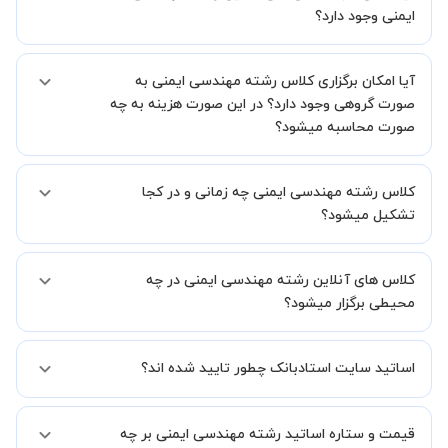
یک کلاس آنلاین با کیفیت و مفید را به شما توضیح خواهند داد.
ایمنی وجود دارد؟
بله، فقط این موضوع را بایستی قبل از برگزاری کلاس با استاد هماهنگ
آیا امکان برگزاری کلاس رشته مهندسی ایمنی به
کنید.
صورت گروهی وجود دارد؟ در این صورت هزینه به چه
صورت محاسبه میشود؟
به صورت پیش فرض کلاس های رشته مهندسی ایمنی خصوصی هستند اما
کلاس رشته مهندسی ایمنی چه زمانی و در کجا
در صورتیکه مایل هستید کلاس ها را در کنار دوستان و یا آشنایان خود به
صورت گروهی برگزار کنید، این امکان وجود دارد. در این حالت، به ازای هر
تشکیل میشود؟
یک نفری که به کلاس اضافه میشود، 20 درصد به هزینه ی کل جلسه
اضافه خواهد شد.
زمان برگزاری کلاس های رشته مهندسی ایمنی به صورت توافقی بین شما و
کلاس های آنلاین رشته مهندسی ایمنی در چه
استاد تعیین خواهد شد.
همچنین کلاس های خصوصی به طور کلی در منزل شاگرد برگزار میشود. در
محیطی برگزار میشود؟
صورتی که چنین امکانی برای شما مقدور نیست، می توانید جهت برگزاری
کلاس در یک مکان عمومی مانند کتابخانه با استاد خود هماهنگی لازم را
کلاس ها در دو محیط اسکای روم و یا ادوبی کانکت برگزار میشود.
انجام دهید.
اساتید سایت استادبانک چطور تایید شده اند؟
در ابتدا تیم داوری استادبانک نمونه تدریس تمامی اساتید را بررسی میکند.
قیمت و ستاره اساتید رشته مهندسی ایمنی بر چه
در صورت رضایت از شیوه تدریس، استاد مجوز فعالیت در استادبانک را