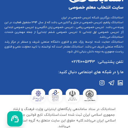
استادبانک، بزرگترین شبکه تدریس خصوصی در ایران
استادبانک پلتفرم
تدریس خصوصی در منزل و آنلاین
می باشد که از سال ۱۳۹۴ مشغول فعالیت در این
زمینه می باشد.
تدریس خصوصی ریاضی
،
تدریس خصوصی زبان انگلیسی
و
تدریس خصوصی ابتدایی
(از
تدریس خصوصی اول ابتدایی
تا
تدریس خصوصی ششم ابتدایی
) از جمله مهمترین خدمات
استادبانک می باشد.
استادبانک حمایت شده توسط پارک علم و فناوری دانشگاه صنعتی شریف و مستقر در مرکز رشد
دانشگاه صنعتی شریف می باشد. استادبانک مفتخر است که توانسته، با تایید معاونت علمی و فناوری
ریاست جمهوری به درجه دانش بنیانی نائل شود.
تلفن پشتیبانی:
02191005343
ما را در شبکه های اجتماعی دنبال کنید:
استادبانک در ستاد ساماندهی پایگاه‌های اینترنتی وزارت فرهنگ و ارشاد
جمهوری اسلامی ایران ثبت شده است.استادبانک تابع قوانین جمهوری
اسلامی ایران می‌باشد.کلیه حقوق این سایت متعلق به گروه استادبانک
می‌باشد.