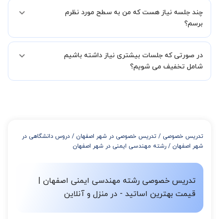
بله مشکلی نیست در صورت نارضایتی می توانید با مدرس دیگری کلاس را
در فاصله 5 الی 30 دقیقه پس از ثبت درخواست از طرف شما، همکاران
چند جلسه نیاز هست که من به سطح مورد نظرم
ادامه دهید.
بخش پشتیبانی استادبانک با شما تماس گرفته و راهنمایی کامل و پیگیری
برسم؟
لازم جهت تکمیل درخواست شما را انجام میدهند.
همچنین میتوانید درخواست خود را از طریق تماس مستقیم با شماره
البته تعداد جلسات دست خود شما است ولی اگر تمایل داشته باشید که
02191005343 نیز ثبت کنید.
در صورتی که جلسات بیشتری نیاز داشته باشیم
مدرس مشخص کند ابتدا باید جلسه اول کلاس درس شما با مدرس برگزار
شود تا با توجه به سطح شما و خواسته شما مدرس اعلام کنند که تقریبا
شامل تخفیف می شویم؟
چند جلسه کلاس نیاز هست.
در صورتی که تمایل داشته باشید بیشتر از 3 جلسه کلاس داشته باشید
میتوانید با خرید بسته قبل از برگزاری جلسات از تخفیفات مجموعه
استفاده کنید که این تخفیف به اینصورت است:
از 4 تا 7 جلسه: 3% تخفیف
از 8 تا 11 جلسه: 5% تخفیف
تدریس خصوصی
/
تدریس خصوصی در شهر اصفهان
/
دروس دانشگاهی در
از 12 تا 15 جلسه: 7% تخفیف
شهر اصفهان
/
رشته مهندسی ایمنی در شهر اصفهان
از 16 تا 100 جلسه: 9% تخفیف
تدریس خصوصی رشته مهندسی ایمنی اصفهان |
قیمت بهترین اساتید - در منزل و آنلاین