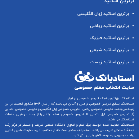
برترین اساتید
برترین اساتید زبان انگلیسی
برترین اساتید ریاضی
برترین اساتید فیزیک
برترین اساتید شیمی
برترین اساتید زیست
استادبانک، بزرگترین شبکه تدریس خصوصی در ایران
استادبانک پلتفرم
تدریس خصوصی در منزل و آنلاین
می باشد که از سال ۱۳۹۴ مشغول فعالیت در این
زمینه می باشد.
تدریس خصوصی ریاضی
،
تدریس خصوصی زبان انگلیسی
و
تدریس خصوصی ابتدایی
(از
تدریس خصوصی اول ابتدایی
تا
تدریس خصوصی ششم ابتدایی
) از جمله مهمترین خدمات
استادبانک می باشد.
استادبانک حمایت شده توسط پارک علم و فناوری دانشگاه صنعتی شریف و مستقر در مرکز رشد
دانشگاه صنعتی شریف می باشد. استادبانک مفتخر است که توانسته، با تایید معاونت علمی و فناوری
ریاست جمهوری به درجه دانش بنیانی نائل شود.