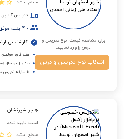
سطح استاد:
تدریس آنلاین
40
جلسه موفق
برای مشاهده قیمت، نوع تدریس و
درس را وارد نمایید:
عضو گروه مولفین ک
انتخاب نوع تدریس و درس
بیش از دو سال همک
10 سابقه تدریس دروس تخصصی کامپیوتر در دانشگاه های دولتی
هاجر شیرنشان
استاد تایید شده
سطح استاد: