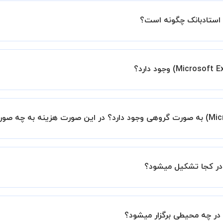
ین اطمینان خاطر را به شما میدهیم که استاد شما پیش از جلسه تمام
با استاد هماهنگ کنید.
به صورت پیش فرض کلاس های نرم‌افزار اِکسل (Microsoft Excel) خصوصی هستند اما در ص
 که به کلاس اضافه میشود، 20 درصد به هزینه ی کل جلسه اضافه خواهد شد.
 برگزار میشود. در صورتی که چنین امکانی برای شما مقدور نیست،
ید.