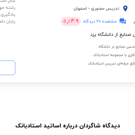
سال است 
رشته مهن
تدریس حضوری
-
اصفهان
یادگیری 
4.9
از
5
مشاهده 20 دیدگاه
پایان نام
صنایع از دانشگاه یزد
اری با مجموعه استادبانک
لاق حرفه‌ای تدریس استادبانک
دیدگاه شاگردان درباره اساتید استادبانک