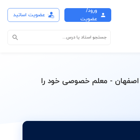
ورود/
عضویت اساتید
Microsoft Exce)
عضویت
جستجو استاد یا درس...
س خصوصی نرم‌افزار اِکسل (Microsoft Excel) در شهر اصفهان - معلم خصوصی خود را