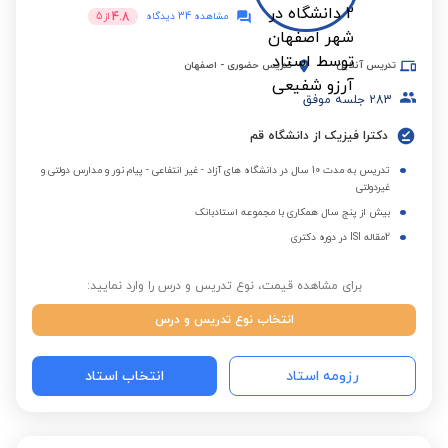
4.8
مشاهده 34 دیدگاه
از
5
تدریس آنلاین
تدریس حضوری
-
اصفهان
283
جلسه موفق
دکترا فیزیک از دانشگاه قم
تدریس به مدت 10 سال در دانشگاه های آزاد - غیر انتفاعی - پیام نور و مدارس دولتی و
غیردولتی
بیش از پنج سال همکاری با مجموعه استادبانک
2مقاله ISI در دوره دکتری
برای مشاهده قیمت، نوع تدریس و درس را وارد نمایید:
انتخاب نوع تدریس و درس
رزومه استاد
انتخاب استاد