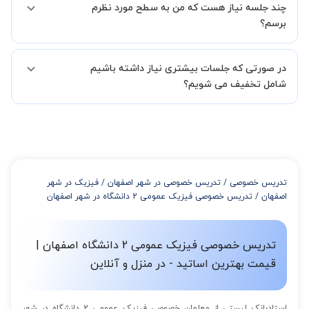
در فاصله 5 الی 30 دقیقه پس از ثبت درخواست از طرف شما، همکاران
چند جلسه نیاز هست که من به سطح مورد نظرم
ادامه دهید.
بخش پشتیبانی استادبانک با شما تماس گرفته و راهنمایی کامل و پیگیری
برسم؟
لازم جهت تکمیل درخواست شما را انجام میدهند.
همچنین میتوانید درخواست خود را از طریق تماس مستقیم با شماره
البته تعداد جلسات دست خود شما است ولی اگر تمایل داشته باشید که
02191005343 نیز ثبت کنید.
در صورتی که جلسات بیشتری نیاز داشته باشیم
مدرس مشخص کند ابتدا باید جلسه اول کلاس درس شما با مدرس برگزار
شود تا با توجه به سطح شما و خواسته شما مدرس اعلام کنند که تقریبا
شامل تخفیف می شویم؟
چند جلسه کلاس نیاز هست.
در صورتی که تمایل داشته باشید بیشتر از 3 جلسه کلاس داشته باشید
میتوانید با خرید بسته قبل از برگزاری جلسات از تخفیفات مجموعه
استفاده کنید که این تخفیف به اینصورت است:
از 4 تا 7 جلسه: 3% تخفیف
از 8 تا 11 جلسه: 5% تخفیف
تدریس خصوصی
/
تدریس خصوصی در شهر اصفهان
/
فیزیک در شهر
از 12 تا 15 جلسه: 7% تخفیف
اصفهان
/
تدریس خصوصی فیزیک عمومی 2 دانشگاه در شهر اصفهان
از 16 تا 100 جلسه: 9% تخفیف
تدریس خصوصی فیزیک عمومی 2 دانشگاه اصفهان |
قیمت بهترین اساتید - در منزل و آنلاین
استادبانک لیستی از معلمان خصوصی فیزیک عمومی 2 دانشگاه در شهر