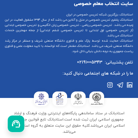
استادبانک، بزرگترین شبکه تدریس خصوصی در ایران
استادبانک پلتفرم
تدریس خصوصی در منزل و آنلاین
می باشد که از سال ۱۳۹۴ مشغول فعالیت در این
زمینه می باشد.
تدریس خصوصی ریاضی
،
تدریس خصوصی زبان انگلیسی
و
تدریس خصوصی ابتدایی
(از
تدریس خصوصی اول ابتدایی
تا
تدریس خصوصی ششم ابتدایی
) از جمله مهمترین خدمات
استادبانک می باشد.
استادبانک حمایت شده توسط پارک علم و فناوری دانشگاه صنعتی شریف و مستقر در مرکز رشد
دانشگاه صنعتی شریف می باشد. استادبانک مفتخر است که توانسته، با تایید معاونت علمی و فناوری
ریاست جمهوری به درجه دانش بنیانی نائل شود.
تلفن پشتیبانی:
02191005343
ما را در شبکه های اجتماعی دنبال کنید:
استادبانک در ستاد ساماندهی پایگاه‌های اینترنتی وزارت فرهنگ و ارشاد
جمهوری اسلامی ایران ثبت شده است.استادبانک تابع قوانین جمهوری
اسلامی ایران می‌باشد.کلیه حقوق این سایت متعلق به گروه استادبانک
می‌باشد.