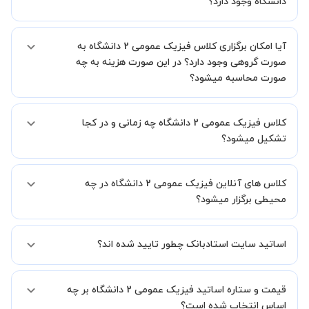
دانشگاه وجود دارد؟
بله، فقط این موضوع را بایستی قبل از برگزاری کلاس با استاد هماهنگ
آیا امکان برگزاری کلاس فیزیک عمومی 2 دانشگاه به
کنید.
صورت گروهی وجود دارد؟ در این صورت هزینه به چه
صورت محاسبه میشود؟
به صورت پیش فرض کلاس های فیزیک عمومی 2 دانشگاه خصوصی
کلاس فیزیک عمومی 2 دانشگاه چه زمانی و در کجا
هستند اما در صورتیکه مایل هستید کلاس ها را در کنار دوستان و یا
آشنایان خود به صورت گروهی برگزار کنید، این امکان وجود دارد. در این
تشکیل میشود؟
حالت، به ازای هر یک نفری که به کلاس اضافه میشود، 20 درصد به هزینه
ی کل جلسه اضافه خواهد شد.
زمان برگزاری کلاس های فیزیک عمومی 2 دانشگاه به صورت توافقی بین
کلاس های آنلاین فیزیک عمومی 2 دانشگاه در چه
شما و استاد تعیین خواهد شد.
همچنین کلاس های خصوصی به طور کلی در منزل شاگرد برگزار میشود. در
محیطی برگزار میشود؟
صورتی که چنین امکانی برای شما مقدور نیست، می توانید جهت برگزاری
کلاس در یک مکان عمومی مانند کتابخانه با استاد خود هماهنگی لازم را
کلاس ها در دو محیط اسکای روم و یا ادوبی کانکت برگزار میشود.
انجام دهید.
اساتید سایت استادبانک چطور تایید شده اند؟
در ابتدا تیم داوری استادبانک نمونه تدریس تمامی اساتید را بررسی میکند.
قیمت و ستاره اساتید فیزیک عمومی 2 دانشگاه بر چه
در صورت رضایت از شیوه تدریس، استاد مجوز فعالیت در استادبانک را
دریافت میکند.
اساس انتخاب شده است؟