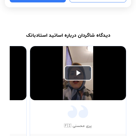
دیدگاه شاگردان درباره اساتید استادبانک
Play
Video
پری محسنی 🇫🇮