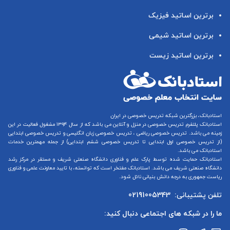
برترین اساتید فیزیک
برترین اساتید شیمی
برترین اساتید زیست
استادبانک، بزرگترین شبکه تدریس خصوصی در ایران
استادبانک پلتفرم
تدریس خصوصی در منزل و آنلاین
می باشد که از سال ۱۳۹۴ مشغول فعالیت در این
زمینه می باشد.
تدریس خصوصی ریاضی
،
تدریس خصوصی زبان انگلیسی
و
تدریس خصوصی ابتدایی
(از
تدریس خصوصی اول ابتدایی
تا
تدریس خصوصی ششم ابتدایی
) از جمله مهمترین خدمات
استادبانک می باشد.
استادبانک حمایت شده توسط پارک علم و فناوری دانشگاه صنعتی شریف و مستقر در مرکز رشد
دانشگاه صنعتی شریف می باشد. استادبانک مفتخر است که توانسته، با تایید معاونت علمی و فناوری
ریاست جمهوری به درجه دانش بنیانی نائل شود.
تلفن پشتیبانی:
02191005343
ما را در شبکه های اجتماعی دنبال کنید: