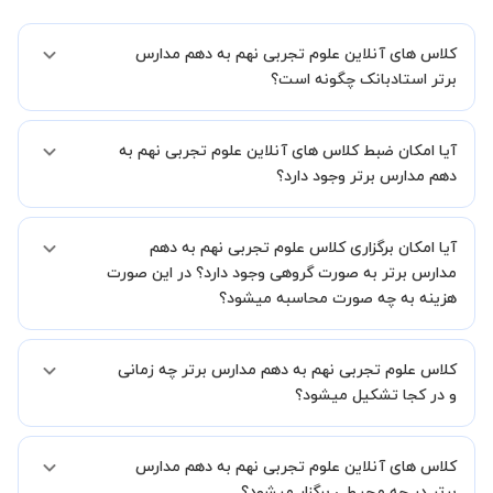
کلاس های آنلاین علوم تجربی نهم به دهم مدارس
برتر استادبانک چگونه است؟
اگر تاکنون تجربه برگزاری کلاس آنلاین نداشته اید این اطمینان خاطر را به
آیا امکان ضبط کلاس های آنلاین علوم تجربی نهم به
شما میدهیم که استاد شما پیش از جلسه تمامی موارد لازم برای برگزاری
یک کلاس آنلاین با کیفیت و مفید را به شما توضیح خواهند داد.
دهم مدارس برتر وجود دارد؟
بله، فقط این موضوع را بایستی قبل از برگزاری کلاس با استاد هماهنگ
آیا امکان برگزاری کلاس علوم تجربی نهم به دهم
کنید.
مدارس برتر به صورت گروهی وجود دارد؟ در این صورت
هزینه به چه صورت محاسبه میشود؟
به صورت پیش فرض کلاس های علوم تجربی نهم به دهم مدارس برتر
کلاس علوم تجربی نهم به دهم مدارس برتر چه زمانی
خصوصی هستند اما در صورتیکه مایل هستید کلاس ها را در کنار دوستان و
یا آشنایان خود به صورت گروهی برگزار کنید، این امکان وجود دارد. در این
و در کجا تشکیل میشود؟
حالت، به ازای هر یک نفری که به کلاس اضافه میشود، 20 درصد به هزینه
ی کل جلسه اضافه خواهد شد.
زمان برگزاری کلاس های علوم تجربی نهم به دهم مدارس برتر به صورت
کلاس های آنلاین علوم تجربی نهم به دهم مدارس
توافقی بین شما و استاد تعیین خواهد شد.
همچنین کلاس های خصوصی به طور کلی در منزل شاگرد برگزار میشود. در
برتر در چه محیطی برگزار میشود؟