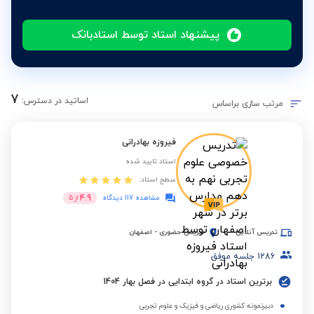
پیشنهاد استاد توسط استادبانک
7
اساتید در دسترس:
مرتب سازی براساس
فیروزه بهادرانی
استاد تایید شده
سطح استاد:
4.9
مشاهده 117 دیدگاه
از
5
تدریس آنلاین
تدریس حضوری
-
اصفهان
1286
جلسه موفق
برترین استاد در گروه ابتدایی در فصل بهار 1404
دبیرنمونه کشوری ریاضی و فیزیک و علوم تجربی