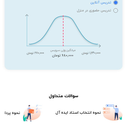
تدریس آنلاین
تدریس حضوری در منزل
میانگین وزنی سرویس
1,240,000 تومان
270,000 تومان
680,000 تومان
سوالات متداول
نحوه انتخاب استاد ایده آل
نحوه پرداخت