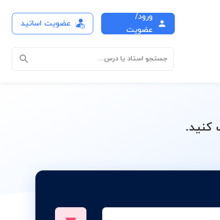
ورود/
عضویت اساتید
درس
عضویت
جستجو استاد یا درس...
کنید.