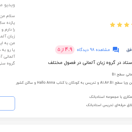
ویدیو م
سلام من 
یازده سال
را دارم 
زبان آلم
من به ای
4.9
از
5
فق
مشاهده 98 دیدگاه
یا رو به 
آلمانی آ
گروه سن
انی سطح B1
تدریس کتاب اشارتن ویا سطح A1.A2.B1 و تدریس به کودکان با کتاب Hallo Anna و ساکن کشور
کاری با مجموعه استادبانک
لاق حرفه‌ای تدریس استادبانک