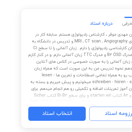
عرفی
درباره استاد
ن مهدی موقر ، کارشناس رادیولوژی هستم .سابقه کار در
بخش های MRI , CT scan , Angiography و تدریس در دانشگاه به
دانشجویان کارشناسی رادیولوژی را دارم . زبان آلمانی را تا سطح C1
خوندم ، مدرک B2 ÖSD و مدرک TTC زبان آلمانی دارم .و در کنار کارم
زبان آلمانی را به صورت خصوصی در کلاس های آنلاین
دهم نحوه تدریس من به این صورت است که همراه زبان
آموز کتاب رو به همراه تمامی اصطلاحات و تمرین ها lesen -
schreiben - hören - sprechen میخونیم و پیش میریم و بسته به
 آموز تمرینات اضافه و تکمیلی رو هم انجام میدهم. برای
سطح A1 و A2 کتاب starten wir و برای سطح B1-B2 کتاب Sicher
تدریس می شود.کلاس های آمادگی آزمون ÖSD - TELC - GOETHE
مکالمه ، مصاحبه شغلی رو هم برگزار میکنم
رزومه استاد
انتخاب استاد