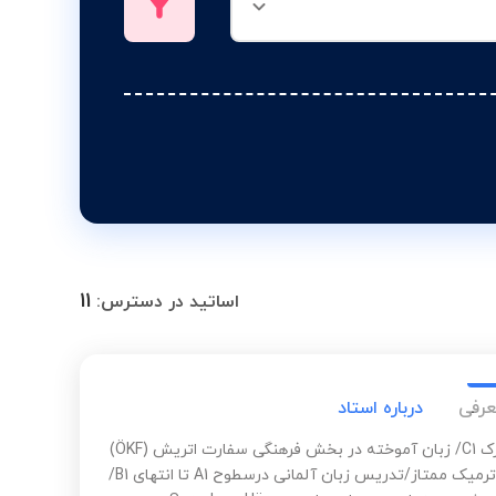
11
اساتید در دسترس:
عرفی
درباره استاد
دارای مدرک C1/ زبان آموخته در بخش فرهنگی سفارت اتریش (ÖKF)
با نمرات ترمیک ممتاز/تدریس زبان آلمانی درسطوح A1 تا انتهای B1/