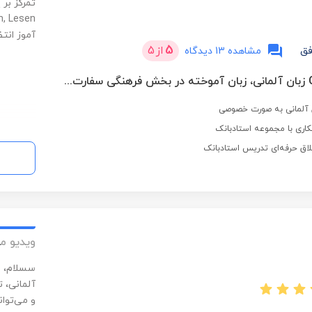
آموز انتظ
5
از
5
فق
مشاهده 13 دیدگاه
دارای مدرک C1 زبان آلمانی، زبان آموخته در بخش فرهنگی سفارت اتریش (ÖKF) با نمرات ترمیک ممتاز
اری با مجموعه استادبانک
لاق حرفه‌ای تدریس استادبانک
ویدیو م
سسلام، م
آلمانی، ت
و می‌توا