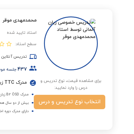
محمدمهدی موقر
استاد تایید شده
سطح استاد:
تدریس آنلاین
437
جلسه مو
برای مشاهده قیمت، نوع تدریس و
مدرک TTC زبان آلمانی
درس را وارد نمایید:
مدرک B2 ÖSD زبان آلمانی
انتخاب نوع تدریس و درس
بیش از دو سال همک
دارای مدرک دوره اخ