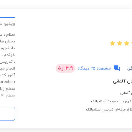
ویدیو م
سلام ، م
، تدریس 
4.9
از
5
فق
مشاهده 25 دیدگاه
انجام می
سطح زبان
اری با مجموعه استادبانک
، تمرین 
لاق حرفه‌ای تدریس استادبانک