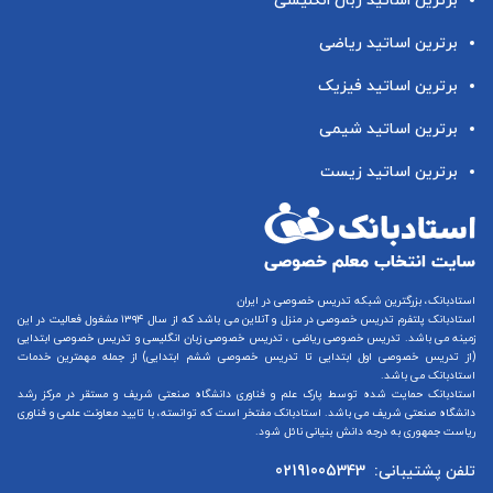
برترین اساتید زبان انگلیسی
برترین اساتید ریاضی
برترین اساتید فیزیک
برترین اساتید شیمی
برترین اساتید زیست
استادبانک، بزرگترین شبکه تدریس خصوصی در ایران
استادبانک پلتفرم
تدریس خصوصی در منزل و آنلاین
می باشد که از سال ۱۳۹۴ مشغول فعالیت در این
زمینه می باشد.
تدریس خصوصی ریاضی
،
تدریس خصوصی زبان انگلیسی
و
تدریس خصوصی ابتدایی
(از
تدریس خصوصی اول ابتدایی
تا
تدریس خصوصی ششم ابتدایی
) از جمله مهمترین خدمات
استادبانک می باشد.
استادبانک حمایت شده توسط پارک علم و فناوری دانشگاه صنعتی شریف و مستقر در مرکز رشد
دانشگاه صنعتی شریف می باشد. استادبانک مفتخر است که توانسته، با تایید معاونت علمی و فناوری
ریاست جمهوری به درجه دانش بنیانی نائل شود.
تلفن پشتیبانی:
02191005343