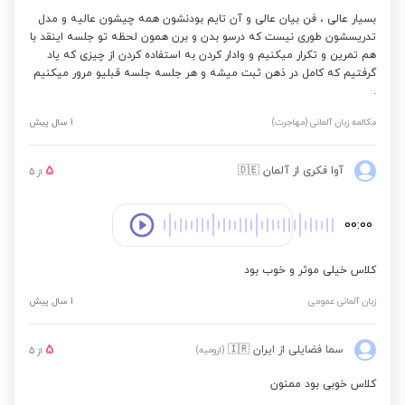
بسیار عالی ، فن بیان عالی و آن تایم بودنشون همه چیشون عالیه و مدل
تدریسشون طوری نیست که درسو بدن و برن همون لحظه تو جلسه اینقد با
هم تمرین و تکرار میکنیم و وادار کردن به استفاده کردن از چیزی که یاد
گرفتیم که کامل در ذهن ثبت میشه و هر جلسه جلسه قبلیو مرور میکنیم
.
مکالمه زبان آلمانی (مهاجرت)
1 سال پیش
5
آوا فکری
از آلمان
🇩🇪
از
5
00:00
کلاس خیلی موثر و خوب بود
زبان آلمانی عمومی
1 سال پیش
5
سما فضایلی
از ایران
🇮🇷
(ارومیه)
از
5
کلاس خوبی بود ممنون