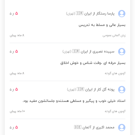
5
پارسا رستگار
از ایران
🇮🇷
(تهران)
از
5
بسیار عالی و مسلط به تدریس
زبان آلمانی عمومی
8 ماه پیش
5
سپیده نصیری
از ایران
🇮🇷
(تهران)
از
5
بسیار حرفه ای ،وقت شناس و خوش اخلاق
آزمون های گوته
8 ماه پیش
5
پونه گل کار
از ایران
🇮🇷
(تهران)
از
5
استاد خیلی خوب و پیگیر و مسلطی هستندو جلساتشون مفید بود.
آزمون های گوته
10 ماه پیش
5
محمد اکبری
از آلمان
🇩🇪
از
5