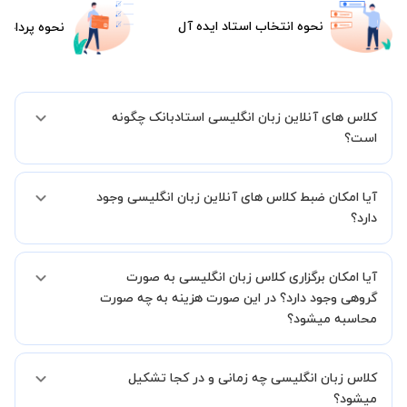
نحوه انتخاب استاد ایده آل
نحوه پرداخت
کلاس های آنلاین زبان انگلیسی استادبانک چگونه
است؟
اگر تاکنون تجربه برگزاری کلاس آنلاین نداشته اید این اطمینان خاطر را به
آیا امکان ضبط کلاس های آنلاین زبان انگلیسی وجود
شما میدهیم که استاد شما پیش از جلسه تمامی موارد لازم برای برگزاری
یک کلاس آنلاین با کیفیت و مفید را به شما توضیح خواهند داد.
دارد؟
بله، فقط این موضوع را بایستی قبل از برگزاری کلاس با استاد هماهنگ
آیا امکان برگزاری کلاس زبان انگلیسی به صورت
کنید.
گروهی وجود دارد؟ در این صورت هزینه به چه صورت
محاسبه میشود؟
به صورت پیش فرض کلاس های زبان انگلیسی خصوصی هستند اما در
کلاس زبان انگلیسی چه زمانی و در کجا تشکیل
صورتیکه مایل هستید کلاس ها را در کنار دوستان و یا آشنایان خود به
صورت گروهی برگزار کنید، این امکان وجود دارد. در این حالت، به ازای هر
میشود؟