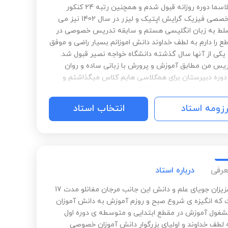
فیزیک پلاسما دوره روزانه قبول شدم و همچنین رتبه 24 کنکور
دکتری تخصصی فیزیک گرایش اپتیک و لیزر در سال 1402 نیز می
لط به زبان انگلیسی هستم و سابقه تدریس خصوصی در
ع را دارم به لطف خداوند دانش اموزانم بسیار راضی و موفق
یکی از آنها سال گذشته دانشگاه خواجه نصیر قبول شد.
ریس من مطابق آموزش و پرورش با زبانی ساده و روان
 دوره دبیرستان برای همکلاسی هایم کلاس میگذاشتم و
بودند و بنده به بسیاری از نرم افزارهای روز مسلط
هستم.دارای مدرک زبان با نمره 96 هستم، استاد مدعو دانشگاه
رزومه استاد
انتخاب استاد
 بابلسر می باشم و تدریس دروس فیزیک پایه و آزمایشگاه
 انجام داده ام
عرفی
درباره استاد
درود بر عزیزان جویای علم و دانش این جانب مرجان مغانلو مدت 17
که انگیزه ی شروع صبح و روزم آموزش به دانش آموزان
غول آموزش در مقطع ابتدایی و متوسطه ی دوره اول
لطف خداوند و اولیای بزرگوار دانش آموزان خصوصی