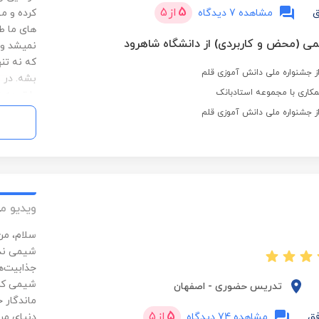
5
از
5
ق
مشاهده 7 دیدگاه
کرده و م
های ما ط
ی (محض و کاربردی) از دانشگاه شاهرود
نمیشد و 
که نه تن
از جشنواره ملی دانش آموزی قلم
بشه. در 
کاری با مجموعه استادبانک
با توجه 
از جشنواره ملی دانش آموزی قلم
ویدیو م
سلام، من
شیمی ندا
جذابیت‌ها
شیمی کرد
تدریس حضوری
-
اصفهان
ماندگار ح
5
از
5
فق
مشاهده 74 دیدگاه
دنیای مر