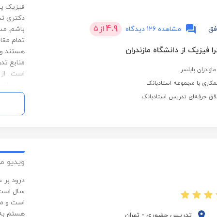
4.9
از
5
فق
مشاهده 126 دیدگاه
باشم. مس
تمام مقاط
 فیزیک از دانشگاه مازندران
هستند و 
منابع تد
ازندران بابلسر
است . از
کاری با مجموعه استادبانک
همه راضی 
لاق حرفه‌ای تدریس استادبانک
مازندران
های آن را
ویدیو م
سال است 
است و مش
هستم به 
تدریس حضوری
-
تهران