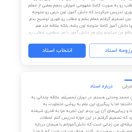
طلب رو به صورت کاملا مفهومی اموزش بدهم.بعضی از معلم
وری تدریس میکردند که دانش آموز، اون درس رو متوجه
من تصمیم گرفتم معلم بشم و مطلب رو طوری توضیح بدم
ها دانش آموز کاملا متوجه اون بشه، بلکه علاقه مند هم
واقع من میتونم برای هر دانش آموز با هر سطحی، مطلب رو
شرایطش ساده سازی و انتقال بدم.
رزومه استاد
انتخاب استاد
عرفی
درباره استاد
 محمد وحدتی هستم. در دوران تحصیلم، علاقه چندانی به
شتم؛ اما با پیگیری این علم به روشی متفاوت، به
 و زیبایی‌های آن پی بردم. این تجربه مرا به قدری شیفته
 که تصمیم گرفتم در این حوزه تدریس کنم. لحظات
رفه‌ای من زمانی است که دانش‌آموزانم با هیجان درباره
موز شیمی صحبت می‌کنند. هدف من این است که شما را