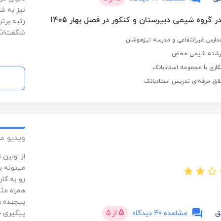
نیز به ش
ر گروه شیمی دبیرستان و کنکور در فصل بهار 1405
رتبه برت
شگفت‌انگ
ارس غیرانتفاعی و مدرسه تیزهوشان
 رشته شیمی محض
اری با مجموعه استادبانک
لاق حرفه‌ای تدریس استادبانک
ویدیو م
از اولین
میتونه 
رو به کا
همراه مث
پیچیده ر
5
از
5
ق
مشاهده 40 دیدگاه
پیگیری م