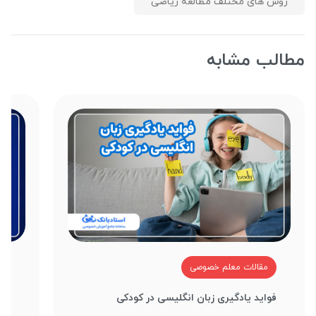
روش های مختلف مطالعه ریاضی
مطالب مشابه
مقالات معلم خصوصی
م
فواید یادگیری زبان انگلیسی در کودکی
منا