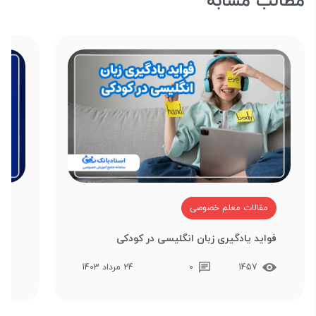
مطالب مشابه
مقالات معلم خصوصی
م
فواید یادگیری زبان انگلیسی در کودکی
منا
1457
0
24 مرداد 1403