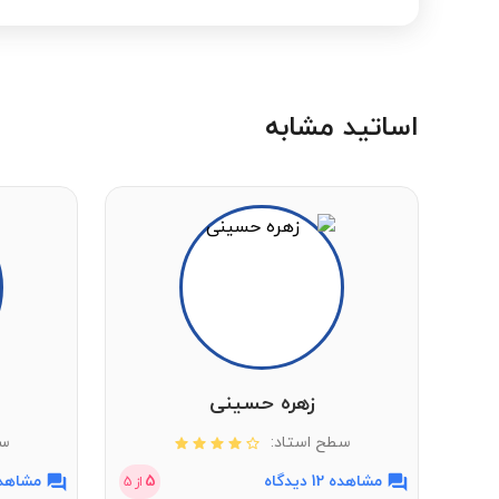
اساتید مشابه
زهره حسینی
سطح استاد:
سط
مشاهده 12 دیدگاه
5
مشاهده 2 دی
از
5