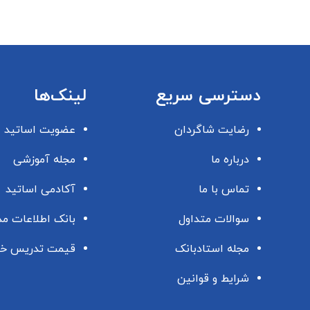
دسترسی سریع
لینک‌ها
رضایت شاگردان
عضویت اساتید
درباره ما
مجله آموزشی
تماس با ما
آکادمی اساتید
سوالات متداول
بانک اطلاعات م
مجله استادبانک
قیمت تدریس خ
شرایط و قوانین