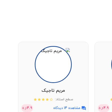
مریم تاجیک
سطح استاد:
4.9
مشاهده 14 دیدگاه
4.9
مشاهد
از
5
از
5