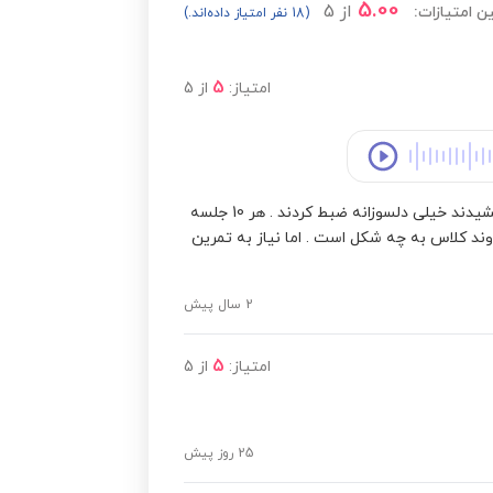
5.00
از
5
ن امتیازات:
(18 نفر امتیاز داده‌اند.)
5
امتیاز:
از
5
سلام خسته نباشید از کلاس ها راضی بودم . خیلی زحمت کشیدند خیلی دلسوزانه ضبط کردند . هر 10 جلسه
وند کلاس به چه شکل است . اما نیاز به تمرین
2 سال پیش
5
امتیاز:
از
5
25 روز پیش