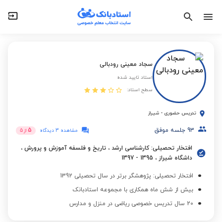
سجاد معینی رودبالی
استاد تایید شده
سطح استاد:
تدریس حضوری
-
شیراز
93
جلسه موفق
5
مشاهده 3 دیدگاه
از
5
افتخار تحصیلی: کارشناسی ارشد ، تاریخ و فلسفه آموزش و پرورش ،
داشگاه شیراز ، 1395 - 1397
افتخار تحصیلی: پژوهشگر برتر در سال تحصیلی 1392
بیش از شش ماه همکاری با مجموعه استادبانک
20 سال تدریس خصوصی ریاضی در منزل و مدارس