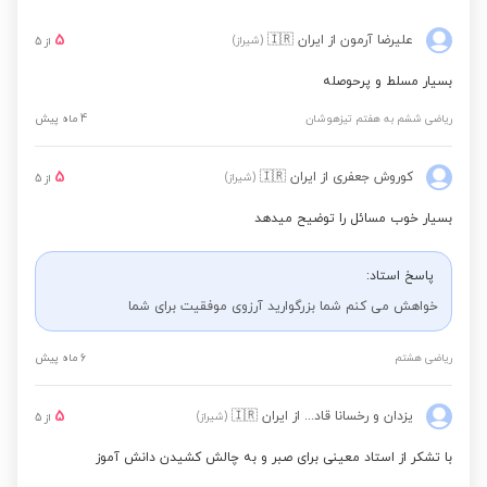
5
علیرضا آرمون
از ایران
🇮🇷
(شیراز)
از
5
بسیار مسلط و پرحوصله
ریاضی ششم به هفتم تیزهوشان
4 ماه پیش
5
کوروش جعفری
از ایران
🇮🇷
(شیراز)
از
5
بسیار خوب مسائل را توضیح میدهد
پاسخ استاد:
خواهش می کنم شما بزرگوارید آرزوی موفقیت برای شما
ریاضی هشتم
6 ماه پیش
5
یزدان و رخسانا قادری
از ایران
🇮🇷
(شیراز)
از
5
با تشکر از استاد معینی برای صبر و به چالش کشیدن دانش آموز