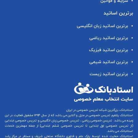
شرایط و قوانین
برترین اساتید
برترین اساتید زبان انگلیسی
برترین اساتید ریاضی
برترین اساتید فیزیک
برترین اساتید شیمی
برترین اساتید زیست
استادبانک، بزرگترین شبکه تدریس خصوصی در ایران
استادبانک پلتفرم
تدریس خصوصی در منزل و آنلاین
می باشد که از سال ۱۳۹۴ مشغول فعالیت در این
زمینه می باشد.
تدریس خصوصی ریاضی
،
تدریس خصوصی زبان انگلیسی
و
تدریس خصوصی ابتدایی
(از
تدریس خصوصی اول ابتدایی
تا
تدریس خصوصی ششم ابتدایی
) از جمله مهمترین خدمات
استادبانک می باشد.
استادبانک حمایت شده توسط پارک علم و فناوری دانشگاه صنعتی شریف و مستقر در مرکز رشد