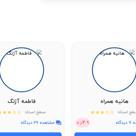
هانیه همراه
فاطمه آژنگ
ح استاد:
سطح استاد:
دگاه
4.9
مشاهده 27 دیدگاه
از
5