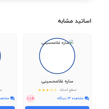
اساتید مشابه
ساره غلامحسینی
سطح استاد:
سط
مشاهده 13 دیدگاه
5
مشاهده 7 دی
از
5