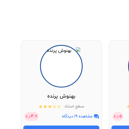
بهنوش پرنده
سطح استاد:
5
مشاهده 19 دیدگاه
4.7
مشاهد
از
5
از
5