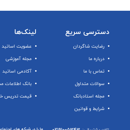
دسترسی سریع
لینک‌ها
رضایت شاگردان
عضویت اساتید
درباره ما
مجله آموزشی
تماس با ما
آکادمی اساتید
سوالات متداول
بانک اطلاعات م
مجله استادبانک
قیمت تدریس خ
شرایط و قوانین
ما را در شبکه های اجتماع
02191005343
تلفن پشتیبانی: