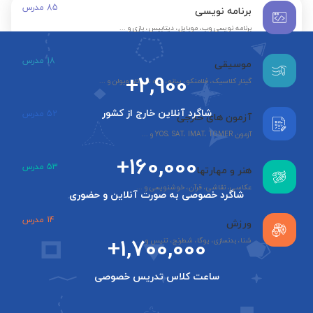
85
مدرس
برنامه نویسی
برنامه نویسی وب، موبایل، دیتابیس، بازی و ...
18
مدرس
موسیقی
+2,900
گیتار کلاسیک، فلامنکو، پیانو، سه تار، تار، ویولن و ...
شاگرد آنلاین خارج از کشور
52
مدرس
آزمون های خارجی
آزمون YOS، SAT، IMAT، TOMER و ...
+160,000
53
مدرس
هنر و مهارتها
عکاسی، نقاشی، قرآن، خوشنویسی و ...
شاگرد خصوصی به صورت آنلاین و حضوری
14
مدرس
ورزش
+1,700,000
شنا، بدنسازی، یوگا، شطرنج، تنیس و ...
ساعت کلاس تدریس خصوصی