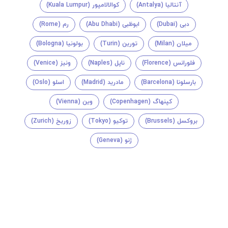
آنتالیا (Antalya)
کوالالامپور (Kuala Lumpur)
دبی (Dubai)
ابوظبی (Abu Dhabi)
رم (Rome)
میلان (Milan)
تورین (Turin)
بولونیا (Bologna)
فلورانس (Florence)
ناپل (Naples)
ونیز (Venice)
بارسلونا (Barcelona)
مادرید (Madrid)
اسلو (Oslo)
کپنهاگ (Copenhagen)
وین (Vienna)
بروکسل (Brussels)
توکیو (Tokyo)
زوریخ (Zurich)
ژنو (Geneva)