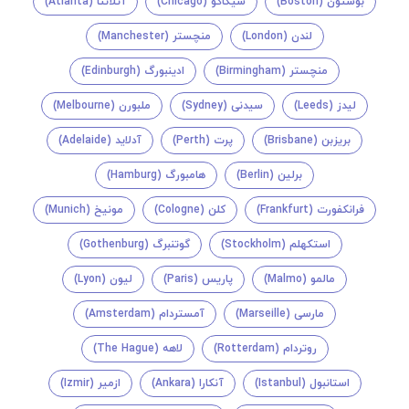
بوستون (Boston)
شیکاگو (Chicago)
آتلانتا (Atlanta)
لندن (London)
منچستر (Manchester)
منچستر (Birmingham)
ادینبورگ (Edinburgh)
لیدز (Leeds)
سیدنی (Sydney)
ملبورن (Melbourne)
بریزبن (Brisbane)
پرت (Perth)
آدلاید (Adelaide)
برلین (Berlin)
هامبورگ (Hamburg)
فرانکفورت (Frankfurt)
کلن (Cologne)
مونیخ (Munich)
استکهلم (Stockholm)
گوتنبرگ (Gothenburg)
مالمو (Malmo)
پاریس (Paris)
لیون (Lyon)
مارسی (Marseille)
آمستردام (Amsterdam)
روتردام (Rotterdam)
لاهه (The Hague)
استانبول (Istanbul)
آنکارا (Ankara)
ازمیر (Izmir)