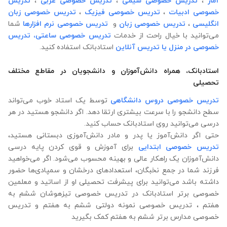
آمار
،
تدریس خصوصی شیمی
،
تدریس خصوصی عربی
،
تدریس
خصوصی ادبیات
،
تدریس خصوصی فیزیک
،
تدریس خصوصی زبان
انگلیسی
،
تدریس خصوصی زبان
و
تدریس خصوصی نرم افزارها
شما
می‌توانید با خیال راحت از خدمات
تدریس خصوصی ساعتی،
تدریس
خصوصی در منزل
یا تدریس آنلاین
استادبانک استفاده کنید.
استادبانک، همراه دانش‌آموزان و دانشجویان در مقاطع مختلف
تحصیلی
تدریس خصوصی دروس دانشگاهی
توسط یک استاد خوب می‌تواند
سطح دانشجو را با سرعت بیشتری ارتقا دهد. اگر دانشجو هستید در هر
درسی می‌توانید روی استادبانک حساب کنید.
حتی اگر دانش‌آموز یا پدر و مادر دانش‌آموزی دبستانی هستید،
تدریس خصوصی ابتدایی
برای آموزش و قوی کردن پایه درسی
دانش‌آموزان یک راهکار عالی و بهینه محسوب می‌شود. اگر می‌خواهید
فرزند شما در جمع نخبگان، استعدادهای درخشان و سمپادی‌ها حضور
داشته باشد می‌توانید برای پیشرفت تحصیلی او از اساتید و معلمین
خصوصی برتر استادبانک در تدریس خصوصی تیزهوشان ششم به
هفتم ، تدریس خصوصی نمونه دولتی ششم به هفتم و تدریس
خصوصی مدارس برتر ششم به هفتم کمک بگیرید