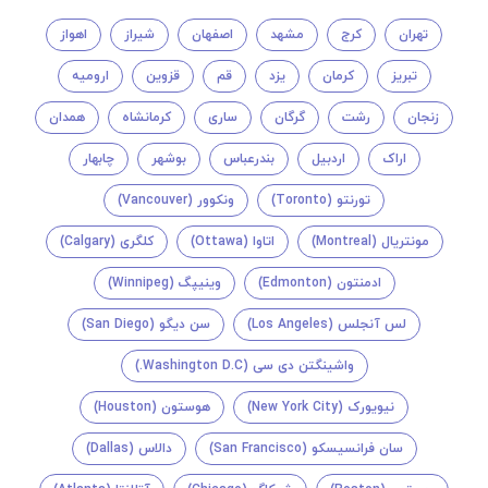
تهران
کرج
مشهد
اصفهان
شیراز
اهواز
تبریز
کرمان
یزد
قم
قزوین
ارومیه
زنجان
رشت
گرگان
ساری
کرمانشاه
همدان
اراک
اردبیل
بندرعباس
بوشهر
چابهار
تورنتو (Toronto)
ونکوور (Vancouver)
مونتريال (Montreal)
اتاوا (Ottawa)
کلگری (Calgary)
ادمنتون (Edmonton)
وینیپگ (Winnipeg)
لس آنجلس (Los Angeles)
سن دیگو (San Diego)
واشینگتن دی سی (Washington D.C.)
نیویورک (New York City)
هوستون (Houston)
سان فرانسیسکو (San Francisco)
دالاس (Dallas)