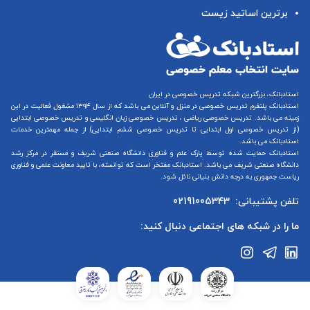
برترین اساتید زیست
استادبانک، بزرگترین شبکه تدریس خصوصی در ایران
استادبانک پلتفرم
تدریس خصوصی در منزل و آنلاین
می باشد که از سال ۱۳۹۴ مشغول فعالیت در این
زمینه می باشد.
تدریس خصوصی ریاضی
،
تدریس خصوصی زبان انگلیسی
و
تدریس خصوصی ابتدایی
(از
تدریس خصوصی اول ابتدایی
تا
تدریس خصوصی ششم ابتدایی
) از جمله مهمترین خدمات
استادبانک می باشد.
استادبانک حمایت شده توسط پارک علم و فناوری دانشگاه صنعتی شریف و مستقر در مرکز رشد
دانشگاه صنعتی شریف می باشد. استادبانک مفتخر است که توانسته، با تایید معاونت علمی و فناوری
ریاست جمهوری به درجه دانش بنیانی نائل شود.
تلفن پشتیبانی:
02191005343
ما را در شبکه های اجتماعی دنبال کنید: