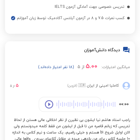
تدریس خصوصی جهت آمادگی آزمون IELTS
کسب نمرات 7.5 و 8 در آزمون آیلتس آکادمیک توسط زبان آموزانم
دیدگاه دانش‌آموزان
5.00
از
5
میانگین امتیازات:
(18 نفر امتیاز داده‌اند.)
5
کاملیا امینی
از ایران
🇮🇷
(قزوین)
از
5
00:00
راجب استاد هاشم نیا ایشون بی نظیرن از نظر اخلاقی عالی هستن از لحاظ
تدریس که زبانم قاصره من تا قبل از ایشون من فقط کلمه میدونستم ولی
الان اوایل شروع b1 هستم و خیلی راضیم، یک ساعت و نیم کلاس به اندازه
10 جلسه کلاس برای من بازدهی میده در مقابل کلاسای بیرون . واقعا عالی