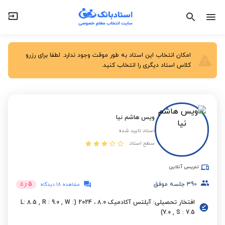
امکان انتخاب این استاد به طور موقت وجود ندارد. لطفا برای رزرو
کلاس استاد دیگری را انتخاب کنید.
ویس هاشم نیا
استاد تایید شده
سطح استاد:
تدریس آنلاین
390
جلسه موفق
5
مشاهده 18 دیدگاه
از
5
افتخار تحصیلی: آیلتس آکادمیک 8.0 ، 2024 (L: 8.5 , R : 9.0 , W :
7.0 , S : 7.5)