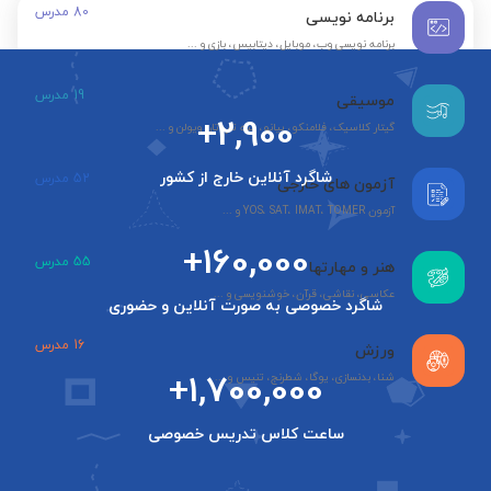
80
مدرس
برنامه نویسی
برنامه نویسی وب، موبایل، دیتابیس، بازی و ...
19
مدرس
موسیقی
+2,900
گیتار کلاسیک، فلامنکو، پیانو، سه تار، تار، ویولن و ...
شاگرد آنلاین خارج از کشور
52
مدرس
آزمون های خارجی
آزمون YOS، SAT، IMAT، TOMER و ...
+160,000
55
مدرس
هنر و مهارتها
عکاسی، نقاشی، قرآن، خوشنویسی و ...
شاگرد خصوصی به صورت آنلاین و حضوری
16
مدرس
ورزش
+1,700,000
شنا، بدنسازی، یوگا، شطرنج، تنیس و ...
ساعت کلاس تدریس خصوصی