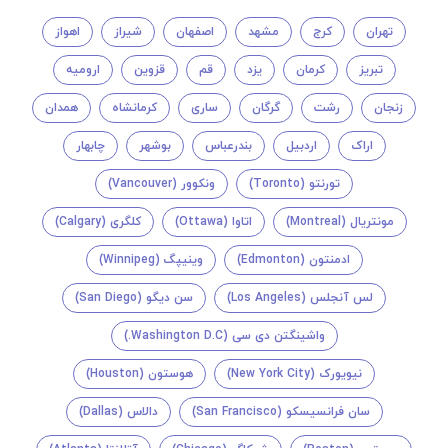
تهران
کرج
مشهد
اصفهان
شیراز
اهواز
تبریز
کرمان
یزد
قم
قزوین
ارومیه
زنجان
رشت
گرگان
ساری
کرمانشاه
همدان
اراک
اردبیل
بندرعباس
بوشهر
چابهار
تورنتو (Toronto)
ونکوور (Vancouver)
مونتريال (Montreal)
اتاوا (Ottawa)
کلگری (Calgary)
ادمنتون (Edmonton)
وینیپگ (Winnipeg)
لس آنجلس (Los Angeles)
سن دیگو (San Diego)
واشینگتن دی سی (Washington D.C.)
نیویورک (New York City)
هوستون (Houston)
سان فرانسیسکو (San Francisco)
دالاس (Dallas)