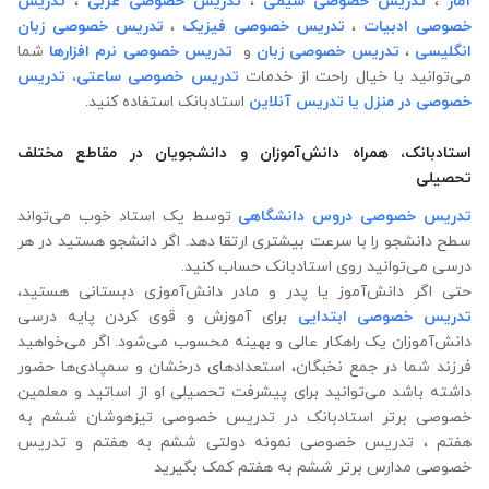
آمار
،
تدریس خصوصی شیمی
،
تدریس خصوصی عربی
،
تدریس
خصوصی ادبیات
،
تدریس خصوصی فیزیک
،
تدریس خصوصی زبان
انگلیسی
،
تدریس خصوصی زبان
و
تدریس خصوصی نرم افزارها
شما
می‌توانید با خیال راحت از خدمات
تدریس خصوصی ساعتی،
تدریس
خصوصی در منزل
یا تدریس آنلاین
استادبانک استفاده کنید.
استادبانک، همراه دانش‌آموزان و دانشجویان در مقاطع مختلف
تحصیلی
تدریس خصوصی دروس دانشگاهی
توسط یک استاد خوب می‌تواند
سطح دانشجو را با سرعت بیشتری ارتقا دهد. اگر دانشجو هستید در هر
درسی می‌توانید روی استادبانک حساب کنید.
حتی اگر دانش‌آموز یا پدر و مادر دانش‌آموزی دبستانی هستید،
تدریس خصوصی ابتدایی
برای آموزش و قوی کردن پایه درسی
دانش‌آموزان یک راهکار عالی و بهینه محسوب می‌شود. اگر می‌خواهید
فرزند شما در جمع نخبگان، استعدادهای درخشان و سمپادی‌ها حضور
داشته باشد می‌توانید برای پیشرفت تحصیلی او از اساتید و معلمین
خصوصی برتر استادبانک در تدریس خصوصی تیزهوشان ششم به
هفتم ، تدریس خصوصی نمونه دولتی ششم به هفتم و تدریس
خصوصی مدارس برتر ششم به هفتم کمک بگیرید