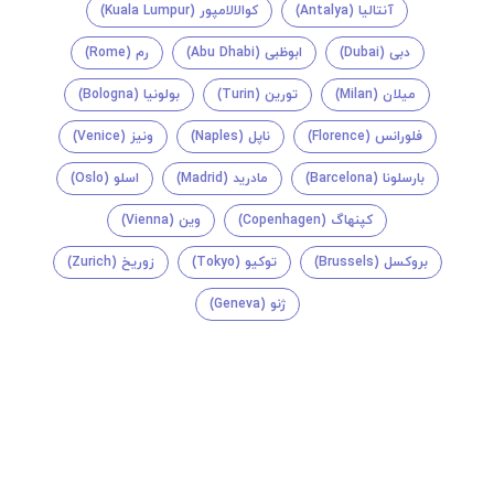
آنتالیا (Antalya)
کوالالامپور (Kuala Lumpur)
دبی (Dubai)
ابوظبی (Abu Dhabi)
رم (Rome)
میلان (Milan)
تورین (Turin)
بولونیا (Bologna)
فلورانس (Florence)
ناپل (Naples)
ونیز (Venice)
بارسلونا (Barcelona)
مادرید (Madrid)
اسلو (Oslo)
کپنهاگ (Copenhagen)
وین (Vienna)
بروکسل (Brussels)
توکیو (Tokyo)
زوریخ (Zurich)
ژنو (Geneva)