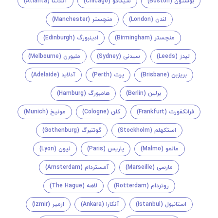
بوستون (Boston)
شیکاگو (Chicago)
آتلانتا (Atlanta)
لندن (London)
منچستر (Manchester)
منچستر (Birmingham)
ادینبورگ (Edinburgh)
لیدز (Leeds)
سیدنی (Sydney)
ملبورن (Melbourne)
بریزبن (Brisbane)
پرت (Perth)
آدلاید (Adelaide)
برلین (Berlin)
هامبورگ (Hamburg)
فرانکفورت (Frankfurt)
کلن (Cologne)
مونیخ (Munich)
استکهلم (Stockholm)
گوتنبرگ (Gothenburg)
مالمو (Malmo)
پاریس (Paris)
لیون (Lyon)
مارسی (Marseille)
آمستردام (Amsterdam)
روتردام (Rotterdam)
لاهه (The Hague)
استانبول (Istanbul)
آنکارا (Ankara)
ازمیر (Izmir)