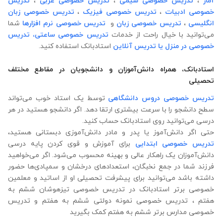
آمار
،
تدریس خصوصی شیمی
،
تدریس خصوصی عربی
،
تدریس
خصوصی ادبیات
،
تدریس خصوصی فیزیک
،
تدریس خصوصی زبان
انگلیسی
،
تدریس خصوصی زبان
و
تدریس خصوصی نرم افزارها
شما
می‌توانید با خیال راحت از خدمات
تدریس خصوصی ساعتی،
تدریس
خصوصی در منزل
یا تدریس آنلاین
استادبانک استفاده کنید.
استادبانک، همراه دانش‌آموزان و دانشجویان در مقاطع مختلف
تحصیلی
تدریس خصوصی دروس دانشگاهی
توسط یک استاد خوب می‌تواند
سطح دانشجو را با سرعت بیشتری ارتقا دهد. اگر دانشجو هستید در هر
درسی می‌توانید روی استادبانک حساب کنید.
حتی اگر دانش‌آموز یا پدر و مادر دانش‌آموزی دبستانی هستید،
تدریس خصوصی ابتدایی
برای آموزش و قوی کردن پایه درسی
دانش‌آموزان یک راهکار عالی و بهینه محسوب می‌شود. اگر می‌خواهید
فرزند شما در جمع نخبگان، استعدادهای درخشان و سمپادی‌ها حضور
داشته باشد می‌توانید برای پیشرفت تحصیلی او از اساتید و معلمین
خصوصی برتر استادبانک در تدریس خصوصی تیزهوشان ششم به
هفتم ، تدریس خصوصی نمونه دولتی ششم به هفتم و تدریس
خصوصی مدارس برتر ششم به هفتم کمک بگیرید