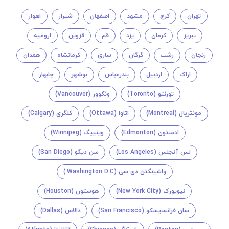
تهران
کرج
مشهد
اصفهان
شیراز
اهواز
تبریز
کرمان
یزد
قم
قزوین
ارومیه
زنجان
رشت
گرگان
ساری
کرمانشاه
همدان
اراک
اردبیل
بندرعباس
بوشهر
چابهار
تورنتو (Toronto)
ونکوور (Vancouver)
مونتريال (Montreal)
اتاوا (Ottawa)
کلگری (Calgary)
ادمنتون (Edmonton)
وینیپگ (Winnipeg)
لس آنجلس (Los Angeles)
سن دیگو (San Diego)
واشینگتن دی سی (Washington D.C.)
نیویورک (New York City)
هوستون (Houston)
سان فرانسیسکو (San Francisco)
دالاس (Dallas)