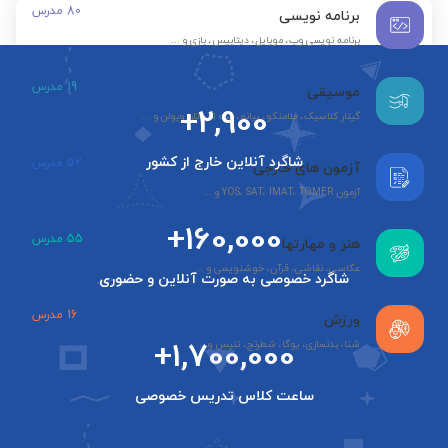
80
مدرس
برنامه نویسی
برنامه نویسی وب، موبایل، دیتابیس، بازی و ...
19
مدرس
موسیقی
+2,900
گیتار کلاسیک، فلامنکو، پیانو، سه تار، تار، ویولن و ...
شاگرد آنلاین خارج از کشور
52
مدرس
آزمون های خارجی
آزمون YOS، SAT، IMAT، TOMER و ...
+160,000
55
مدرس
هنر و مهارتها
عکاسی، نقاشی، قرآن، خوشنویسی و ...
شاگرد خصوصی به صورت آنلاین و حضوری
16
مدرس
ورزش
+1,700,000
شنا، بدنسازی، یوگا، شطرنج، تنیس و ...
ساعت کلاس تدریس خصوصی