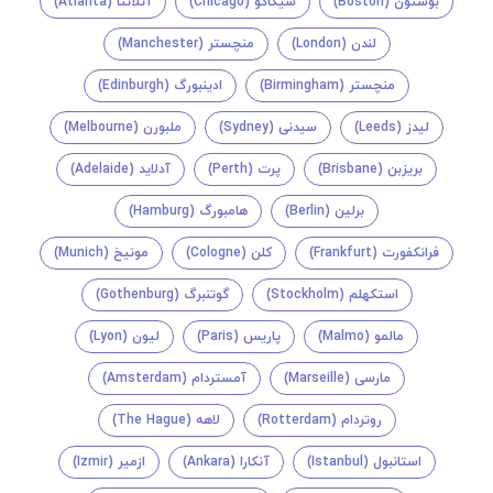
بوستون (Boston)
شیکاگو (Chicago)
آتلانتا (Atlanta)
لندن (London)
منچستر (Manchester)
منچستر (Birmingham)
ادینبورگ (Edinburgh)
لیدز (Leeds)
سیدنی (Sydney)
ملبورن (Melbourne)
بریزبن (Brisbane)
پرت (Perth)
آدلاید (Adelaide)
برلین (Berlin)
هامبورگ (Hamburg)
فرانکفورت (Frankfurt)
کلن (Cologne)
مونیخ (Munich)
استکهلم (Stockholm)
گوتنبرگ (Gothenburg)
مالمو (Malmo)
پاریس (Paris)
لیون (Lyon)
مارسی (Marseille)
آمستردام (Amsterdam)
روتردام (Rotterdam)
لاهه (The Hague)
استانبول (Istanbul)
آنکارا (Ankara)
ازمیر (Izmir)