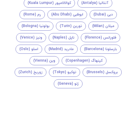
آنتالیا (Antalya)
کوالالامپور (Kuala Lumpur)
دبی (Dubai)
ابوظبی (Abu Dhabi)
رم (Rome)
میلان (Milan)
تورین (Turin)
بولونیا (Bologna)
فلورانس (Florence)
ناپل (Naples)
ونیز (Venice)
بارسلونا (Barcelona)
مادرید (Madrid)
اسلو (Oslo)
کپنهاگ (Copenhagen)
وین (Vienna)
بروکسل (Brussels)
توکیو (Tokyo)
زوریخ (Zurich)
ژنو (Geneva)