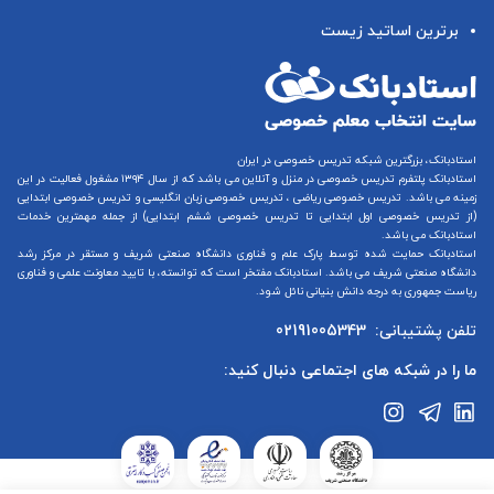
برترین اساتید زیست
استادبانک، بزرگترین شبکه تدریس خصوصی در ایران
استادبانک پلتفرم
تدریس خصوصی در منزل و آنلاین
می باشد که از سال ۱۳۹۴ مشغول فعالیت در این
زمینه می باشد.
تدریس خصوصی ریاضی
،
تدریس خصوصی زبان انگلیسی
و
تدریس خصوصی ابتدایی
(از
تدریس خصوصی اول ابتدایی
تا
تدریس خصوصی ششم ابتدایی
) از جمله مهمترین خدمات
استادبانک می باشد.
استادبانک حمایت شده توسط پارک علم و فناوری دانشگاه صنعتی شریف و مستقر در مرکز رشد
دانشگاه صنعتی شریف می باشد. استادبانک مفتخر است که توانسته، با تایید معاونت علمی و فناوری
ریاست جمهوری به درجه دانش بنیانی نائل شود.
تلفن پشتیبانی:
02191005343
ما را در شبکه های اجتماعی دنبال کنید: