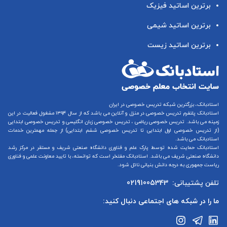
برترین اساتید فیزیک
برترین اساتید شیمی
برترین اساتید زیست
استادبانک، بزرگترین شبکه تدریس خصوصی در ایران
استادبانک پلتفرم
تدریس خصوصی در منزل و آنلاین
می باشد که از سال ۱۳۹۴ مشغول فعالیت در این
زمینه می باشد.
تدریس خصوصی ریاضی
،
تدریس خصوصی زبان انگلیسی
و
تدریس خصوصی ابتدایی
(از
تدریس خصوصی اول ابتدایی
تا
تدریس خصوصی ششم ابتدایی
) از جمله مهمترین خدمات
استادبانک می باشد.
استادبانک حمایت شده توسط پارک علم و فناوری دانشگاه صنعتی شریف و مستقر در مرکز رشد
دانشگاه صنعتی شریف می باشد. استادبانک مفتخر است که توانسته، با تایید معاونت علمی و فناوری
ریاست جمهوری به درجه دانش بنیانی نائل شود.
تلفن پشتیبانی:
02191005343
ما را در شبکه های اجتماعی دنبال کنید: