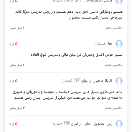
5
هستی منصوره مشایخی
از ایران
🇮🇷
(تهران)
از
5
هستی رودبارانی دانش آموز پایه دهم هستم واز روش تدریس سرکارخانم
میرحاجی بسیار راضی هستم ،ممنون
انگلیسی دهم
1 سال پیش
5
بهار حسنیان
از
5
بسیار خوش اخلاق ومهربان فن بیان عالی وتدریس فوق العاده
انگلیسی هفتم
2 سال پیش
5
نازیلا حاجیان
از ایران
🇮🇷
(همدان)
از
5
خانم میر حاجی بسیار عالی تدریس میکنند با حوصله و بامهربانی و صبوری
به همه ی سوالها جواب می‌دهند من خیلی از تدریس ایشان راضی هستم
انگلیسی هفتم
3 سال پیش
5
زین العابدین_ ساینا پور علی_سلامت
از ایران
🇮🇷
(تهران)
از
5