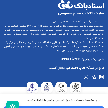
استادبانک، بزرگترین شبکه تدریس خصوصی در ایران
استادبانک پلتفرم
تدریس خصوصی در منزل و آنلاین
می باشد که از سال ۱۳۹۴ مشغول فعالیت در این
زمینه می باشد.
تدریس خصوصی ریاضی
،
تدریس خصوصی زبان انگلیسی
و
تدریس خصوصی ابتدایی
(از
تدریس خصوصی اول ابتدایی
تا
تدریس خصوصی ششم ابتدایی
) از جمله مهمترین خدمات
استادبانک می باشد.
استادبانک حمایت شده توسط پارک علم و فناوری دانشگاه صنعتی شریف و مستقر در مرکز رشد
دانشگاه صنعتی شریف می باشد. استادبانک مفتخر است که توانسته، با تایید معاونت علمی و فناوری
ریاست جمهوری به درجه دانش بنیانی نائل شود.
تلفن پشتیبانی:
02191005343
ما را در شبکه های اجتماعی دنبال کنید:
استادبانک در ستاد ساماندهی پایگاه‌های اینترنتی وزارت فرهنگ و ارشاد
برای مشاهده قیمت باید نوع تدریس و درس را انتخاب کنید.
جمهوری اسلامی ایران ثبت شده است.استادبانک تابع قوانین جمهوری