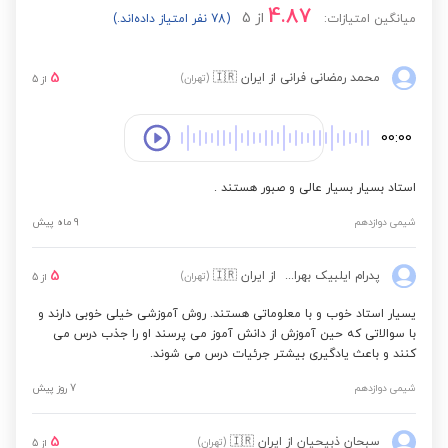
4.87
از
5
میانگین امتیازات:
(78 نفر امتیاز داده‌اند.)
5
محمد رمضانی فرانی
از ایران
🇮🇷
(تهران)
از
5
00:00
استاد بسیار بسیار عالی و صبور هستند .
شیمی دوازدهم
9 ماه پیش
5
پدرام ایلبیک بهرام آبادی
از ایران
🇮🇷
(تهران)
از
5
یسیار استاد خوب و با معلوماتی هستند. روش آموزشی خیلی خوبی دارند و
با سوالاتی که حین آموزش از دانش آموز می پرسند او را جذب درس می
کنند و باعث یادگیری بیشتر جرئیات درس می شوند.
شیمی دوازدهم
7 روز پیش
5
سبحان ذبیحیان
از ایران
🇮🇷
(تهران)
از
5